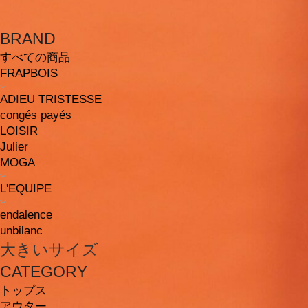
BRAND
すべての商品
FRAPBOIS
ADIEU TRISTESSE
congés payés
LOISIR
Julier
MOGA
L'EQUIPE
endalence
unbilanc
大きいサイズ
CATEGORY
トップス
アウター