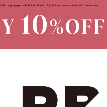
ESSE
congés payés
LOISIR
Julier
MOGA
L'EQUIPE
endalence
unbilanc
BIGI online store
せ