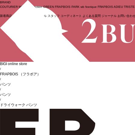
BRAND
COUTURIER
MOGA Collection
GREEN
FRAPBOIS PARK
wb
feerique
FRAPBOIS
ADIEU TRIST
新着商品
(ライブ)
ニュース
セール
スタッフ
コーディネート
よくある質問
ジャーナル
お問い合わ
ログイン
BIGI online store
/
FRAPBOIS
（フラボア）
/
パンツ
/
パンツ
/
ドライウォーク パンツ