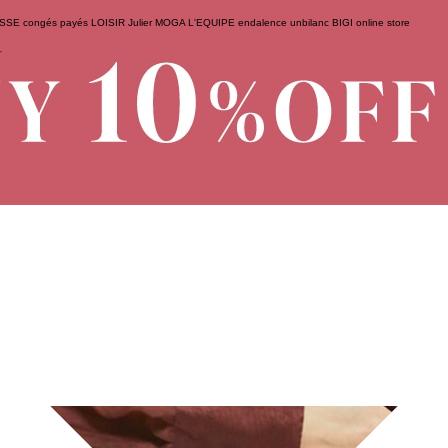
ESSE
congés payés
LOISIR
Julier
MOGA
L'EQUIPE
endalence
unbilanc
BIGI online store
せ