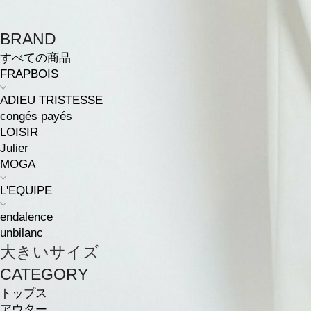
BRAND
すべての商品
FRAPBOIS
ADIEU TRISTESSE
congés payés
LOISIR
Julier
MOGA
L'EQUIPE
endalence
unbilanc
大きいサイズ
CATEGORY
トップス
アウター