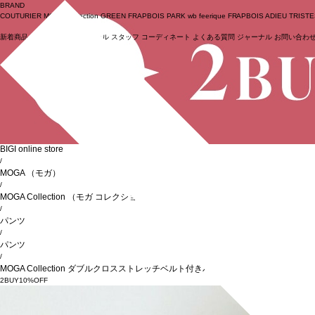
BRAND
COUTURIER
MOGA Collection
GREEN
FRAPBOIS PARK
wb
feerique
FRAPBOIS
ADIEU TRIST
新着商品
(ライブ)
ニュース
セール
スタッフ
コーディネート
よくある質問
ジャーナル
お問い合わ
ログイン
BIGI online store
/
MOGA
（モガ）
/
MOGA Collection
（モガ コレクション）
/
パンツ
/
パンツ
/
MOGA Collection ダブルクロスストレッチベルト付きパンツ
2BUY10%OFF