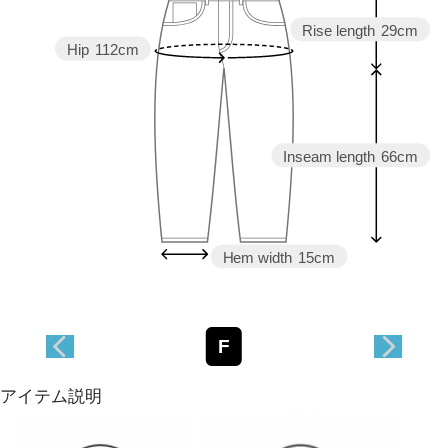
Rise length
29cm
Hip
112cm
Inseam length
66cm
Hem width
15cm
F
アイテム説明