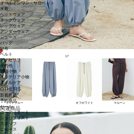
オールインワン・サロペット
水着
ヘッドウェア
ネックウェア
レッグウェア
アンダーウェア
シューズ
バッグ
財布
ベルト
17
アクセサリ
その他
雑貨小物
インテリア小物
ネイルケア
OTHERS
新着商品
予約商品
ライトブルー
オフホワイト
マルーン
セール
関連商品
コーディネート
ショップリスト
スタッフ
ニュース