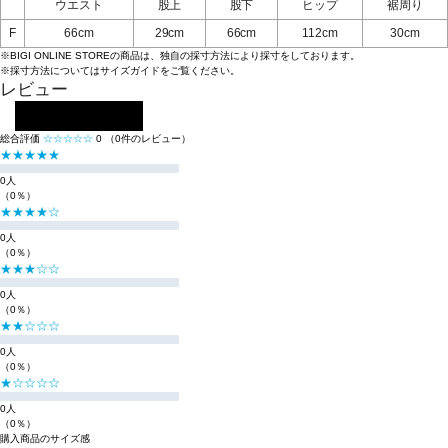
ウエスト
股上
股下
ヒップ
裾周り
F
66cm
29cm
66cm
112cm
30cm
※BIGI ONLINE STOREの商品は、独自の採寸方法により採寸をしております。
※採寸方法については
サイズガイド
をご覧ください。
レビュー
レビューを投稿する
総合評価
☆☆☆☆☆
0
（0件のレビュー）
★★★★★
0人
（0％）
★★★★☆
0人
（0％）
★★★☆☆
0人
（0％）
★★☆☆☆
0人
（0％）
★☆☆☆☆
0人
（0％）
購入商品のサイズ感