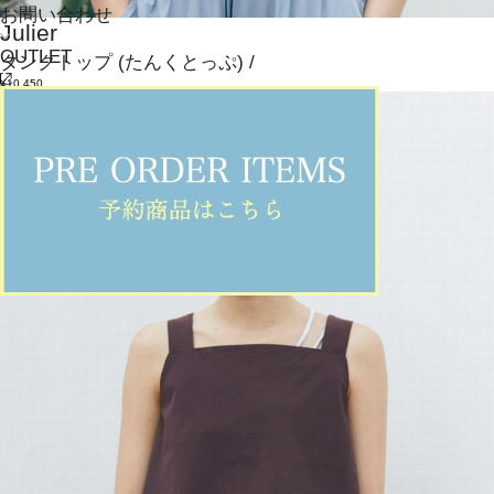
お問い合わせ
Julier
OUTLET
タンクトップ
(たんくとっぷ)
/
¥10,450