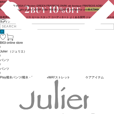
BRAND
COUTURIER
MOGA Collection
GREEN
FRAPBOIS PARK
wb
feerique
FRAPBOIS
ADIEU
TRISTESSE
congés payés
LOISIR
Julier
MOGA
L'EQUIPE
endalence
unbilanc
BIGI online store
新着商品
(ライブ)
ニュース
セール
スタッフ
コーディネート
よくある質問
ジャーナル
お問い合わ
ログイン
BIGI online store
/
Julier
（ジュリエ）
/
パンツ
/
パンツ
/
Play撥水パンツ/撥水・接触冷感・4WAYストレッチ・イージーケアアイテム