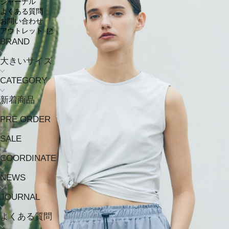
ジャーナル
よくある質問
お問い合わせ
アウトレット
BRAND
大きいサイズ
CATEGORY
新着商品
PRE ORDER
SALE
COORDINATE
NEWS
JOURNAL
よくある質問