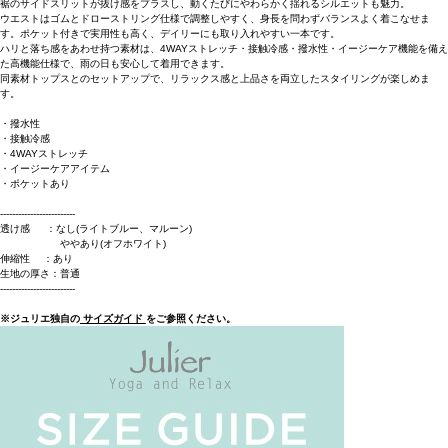
裾のサイドスリットが抜け感をプラスし、動くたびにやわらかく揺れるシルエットも魅力。
ウエストはゴムとドローストリング仕様で調整しやすく、身長を問わずバランスよく着こなせま
す。ポケット付きで実用性も高く、デイリーにも取り入れやすい一本です。
ハリと落ち感をあわせ持つ素材は、4WAYストレッチ・接触冷感・撥水性・イージーケア機能を備え
た高機能仕様で、雨の日も安心して着用できます。
同素材トップスとのセットアップで、リラックス感と上品さを両立したスタイリングが楽しめま
す。
・撥水性
・接触冷感
・4WAYストレッチ
・イージーケアアイテム
・ポケットあり
-------------------------
透け感 ：なし(ライトブルー、マルーン)
ややあり(オフホワイト)
伸縮性 ：あり
生地の厚さ：普通
-------------------------
※ジュリエ独自の
サイズガイド
をご参照ください。