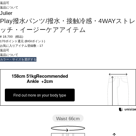
返品可
返品について
Julier
Play撥水パンツ/撥水・接触冷感・4WAYストレ
ッチ・イージーケアアイテム
¥
18,700
(税込)
170ポイント還元 (BIGIポイント)
お気に入りアイテム登録数：
17
返品可
返品について
カラー・サイズを選択する
158cm 51kgRecommended
Ankle +2cm
Find out more on your body type
Waist
66cm