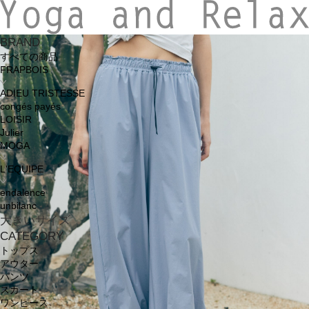
BRAND
すべての商品
FRAPBOIS
ADIEU TRISTESSE
congés payés
LOISIR
Julier
MOGA
L'EQUIPE
endalence
unbilanc
大きいサイズ
CATEGORY
トップス
アウター
パンツ
スカート
ワンピース