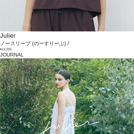
Julier
ノースリーブ
(のーすりーぶ)
/
¥13,200
JOURNAL