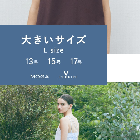
Julier
ノースリーブ
(のーすりーぶ)
/
¥13,200
JOURNAL