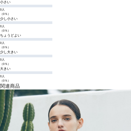
小さい
0人
（0％）
少し小さい
0人
（0％）
ちょうどよい
0人
（0％）
少し大きい
0人
（0％）
大きい
0人
（0％）
関連商品