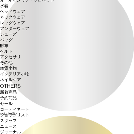
オールインワン・サロペット
水着
ヘッドウェア
ネックウェア
レッグウェア
アンダーウェア
シューズ
バッグ
財布
ベルト
アクセサリ
その他
雑貨小物
インテリア小物
ネイルケア
OTHERS
新着商品
予約商品
セール
コーディネート
シルバー系
ショップリスト
スタッフ
ニュース
ジャーナル