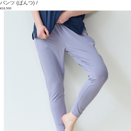
パンツ
(ぱんつ)
/
¥16,500