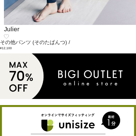
Julier
その他パンツ
(そのたぱんつ)
/
¥12,100