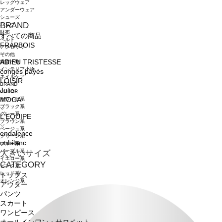
レッグウェア
アンダーウェア
シューズ
BRAND
バッグ
財布
すべての商品
ベルト
FRAPBOIS
アクセサリ
その他
ADIEU TRISTESSE
雑貨小物
インテリア小物
congés payés
ネイルケア
LOISIR
BRAND
Julier
COLOR
ホワイト系
MOGA
ブラック系
グレー系
L'EQUIPE
ブラウン系
ベージュ系
endalence
グリーン系
unbilanc
ブルー系
パープル系
大きいサイズ
イエロー系
CATEGORY
ピンク系
レッド系
トップス
オレンジ系
アウター
パンツ
スカート
ワンピース