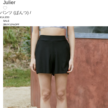
Julier
パンツ
(ぱんつ)
/
¥14,850
SALE
2BUY10%OFF