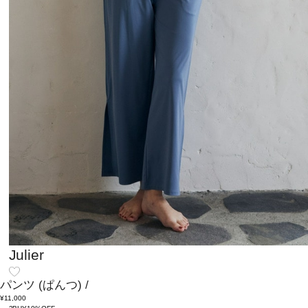
Julier
パンツ
(ぱんつ)
/
¥11,000