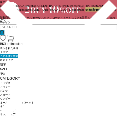
BRAND
COUTURIER
MOGA Collection
GREEN
FRAPBOIS PARK
wb
feerique
FRAPBOIS
ADIEU
TRISTESSE
congés payés
LOISIR
Julier
MOGA
L'EQUIPE
endalence
unbilanc
BIGI online store
新着商品
(ライブ)
ニュース
セール
スタッフ
コーディネート
よくある質問
ジャーナル
お問い合わ
せ
ログイン
BIGI online store
選択された条件
クリア
この条件で検索
販売タイプ
通常
SALE
予約
CATEGORY
トップス
アウター
パンツ
スカート
ワンピース
オールインワン・サロペット
水着
ヘッドウェア
ネックウェア