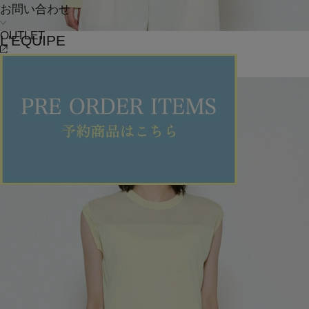
お問い合わせ
OUTLET
L'EQUIPE
カーディガン
(かーでぃがん)
/
¥28,160