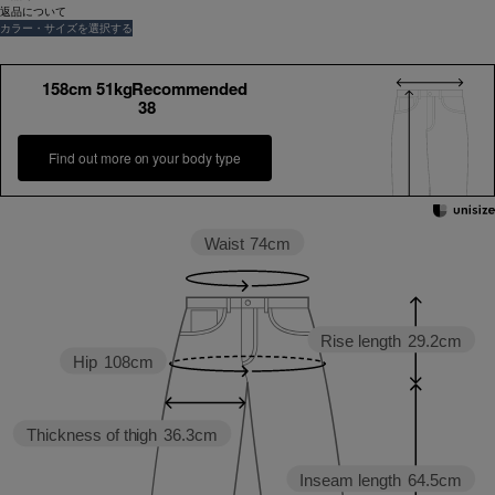
返品について
カラー・サイズを選択する
158cm 51kgRecommended
38
Find out more on your body type
Waist
74cm
Rise length
29.2cm
Hip
108cm
Thickness of thigh
36.3cm
Inseam length
64.5cm