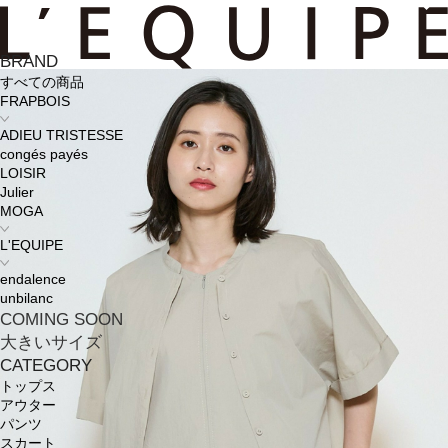
BRAND
すべての商品
FRAPBOIS
ADIEU TRISTESSE
congés payés
LOISIR
Julier
MOGA
L'EQUIPE
endalence
unbilanc
COMING SOON
大きいサイズ
CATEGORY
トップス
アウター
パンツ
スカート