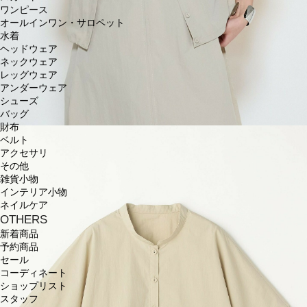
ワンピース
オールインワン・サロペット
水着
ヘッドウェア
ネックウェア
レッグウェア
アンダーウェア
シューズ
バッグ
財布
ベルト
アクセサリ
その他
雑貨小物
インテリア小物
ネイルケア
OTHERS
新着商品
予約商品
セール
コーディネート
ショップリスト
スタッフ