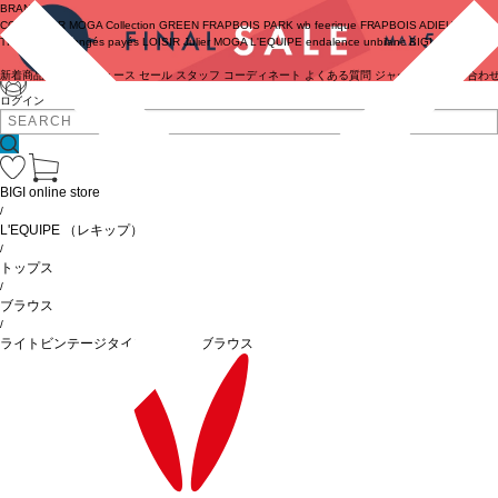
BRAND
COUTURIER
MOGA Collection
GREEN
FRAPBOIS PARK
wb
feerique
FRAPBOIS
ADIEU
TRISTESSE
congés payés
LOISIR
Julier
MOGA
L'EQUIPE
endalence
unbilanc
BIGI online store
新着商品
(ライブ)
ニュース
セール
スタッフ
コーディネート
よくある質問
ジャーナル
お問い合わ
ログイン
BIGI online store
/
L'EQUIPE
（レキップ）
/
トップス
/
ブラウス
/
ライトビンテージタイプライターブラウス