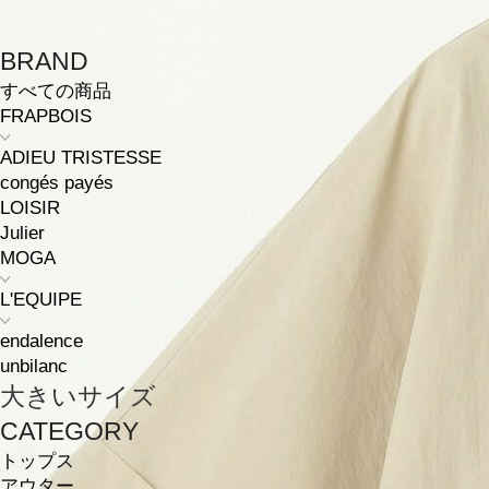
BRAND
すべての商品
FRAPBOIS
ADIEU TRISTESSE
congés payés
LOISIR
Julier
MOGA
L'EQUIPE
endalence
unbilanc
大きいサイズ
CATEGORY
トップス
アウター