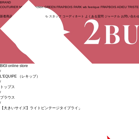
BRAND
COUTURIER
MOGA Collection
GREEN
FRAPBOIS PARK
wb
feerique
FRAPBOIS
ADIEU TRIST
新着商品
(ライブ)
ニュース
セール
スタッフ
コーディネート
よくある質問
ジャーナル
お問い合わ
ログイン
BIGI online store
/
L'EQUIPE
（レキップ）
/
トップス
/
ブラウス
/
【大きいサイズ】ライトビンテージタイプライターブラウス