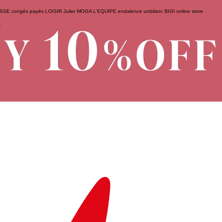
ESSE
congés payés
LOISIR
Julier
MOGA
L'EQUIPE
endalence
unbilanc
BIGI online store
せ