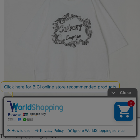
L'EQUIPE
Tシャツ
(てぃーしゃつ)
/