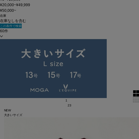
¥20,000~¥49,999
¥50,000~
在庫
在庫なしを含む
この条件で検索
60件
新着順
単色表示
絞り込む
表示順
全125 件中 1 ～ 60 件
1
2
3
NEW
大きいサイズ