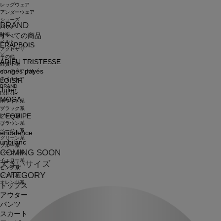
レッグウェア
アンダーウェア
シューズ
BRAND
バッグ
財布
すべての商品
ベルト
FRAPBOIS
アクセサリ
その他
ADIEU TRISTESSE
雑貨小物
congés payés
インテリア小物
ネイルケア
LOISIR
BRAND
Julier
COLOR
MOGA
ホワイト系
ブラック系
L'EQUIPE
グレー系
ブラウン系
ベージュ系
endalence
グリーン系
unbilanc
ブルー系
COMING SOON
パープル系
イエロー系
大きいサイズ
ピンク系
CATEGORY
レッド系
オレンジ系
トップス
アウター
パンツ
スカート