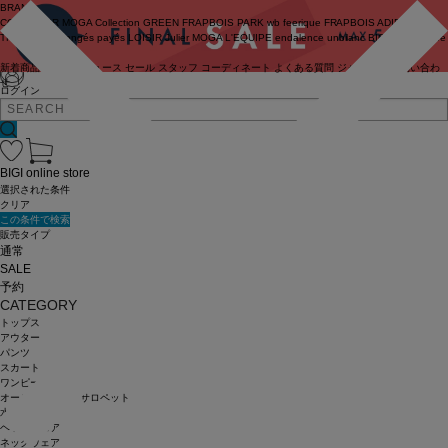
BRAND
COUTURIER
MOGA Collection
GREEN
FRAPBOIS PARK
wb
feerique
FRAPBOIS
ADIEU
TRISTESSE
congés payés
LOISIR
Julier
MOGA
L'EQUIPE
endalence
unbilanc
BIGI online store
新着商品
(ライブ)
ニュース
セール
スタッフ
コーディネート
よくある質問
ジャーナル
お問い合わ
せ
ログイン
BIGI online store
選択された条件
クリア
この条件で検索
販売タイプ
通常
SALE
予約
CATEGORY
トップス
アウター
パンツ
スカート
ワンピース
オールインワン・サロペット
水着
ヘッドウェア
ネックウェア