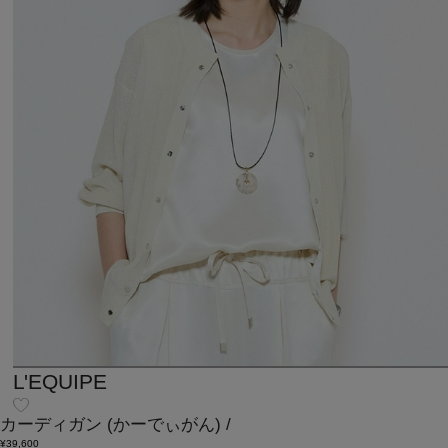
L'EQUIPE
カーディガン
(かーでぃがん)
/
¥39,600