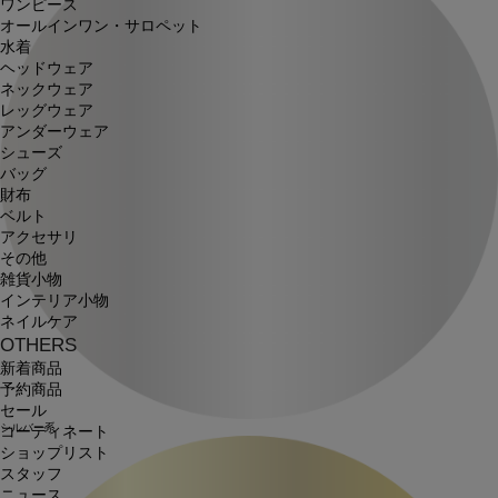
ワンピース
オールインワン・サロペット
水着
ヘッドウェア
ネックウェア
レッグウェア
アンダーウェア
シューズ
バッグ
財布
ベルト
アクセサリ
その他
雑貨小物
インテリア小物
ネイルケア
OTHERS
新着商品
予約商品
セール
シルバー系
コーディネート
ショップリスト
スタッフ
ニュース