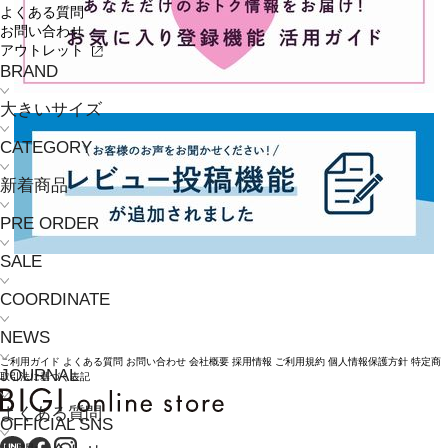
よくある質問
お問い合わせ
アウトレット
BRAND
大きいサイズ
CATEGORY
新着商品
PRE ORDER
SALE
COORDINATE
NEWS
ご利用ガイド
よくある質問
お問い合わせ
会社概要
採用情報
ご利用規約
個人情報保護方針
特定商
JOURNAL
取引法に基づく表記
よくある質問
OFFICIAL SNS