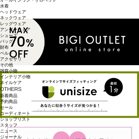
オールインワン・サロペット
水着
ヘッドウェア
ネックウェア
レッグウェア
アンダーウェア
シューズ
バッグ
財布
ベルト
アクセサリ
その他
雑貨小物
インテリア小物
ネイルケア
OTHERS
新着商品
予約商品
セール
コーディネート
ショップリスト
スタッフ
ニュース
ジャーナル