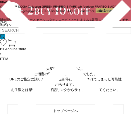
BRAND
COUTURIER
MOGA Collection
GREEN
FRAPBOIS PARK
wb
feerique
FRAPBOIS
ADIEU
TRISTESSE
congés payés
LOISIR
Julier
MOGA
L'EQUIPE
endalence
unbilanc
BIGI online store
新着商品
(ライブ)
ニュース
セール
スタッフ
コーディネート
よくある質問
ジャーナル
お問い合わ
せ
ログイン
BIGI online store
/
ITEM
大変申し訳ありません。
ご指定の商品が見つかりませんでした。
URLのご指定に誤りがあるか、更新等に伴い削除されてしまった可能性
があります。
お手数とは思いますが、下記リンクからサイトへ移動してください。
トップページへ