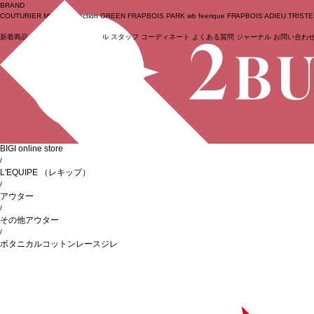
BRAND
COUTURIER
MOGA Collection
GREEN
FRAPBOIS PARK
wb
feerique
FRAPBOIS
ADIEU TRIST
新着商品
(ライブ)
ニュース
セール
スタッフ
コーディネート
よくある質問
ジャーナル
お問い合わ
ログイン
BIGI online store
/
L'EQUIPE
（レキップ）
/
アウター
/
その他アウター
/
ボタニカルコットンレースジレ