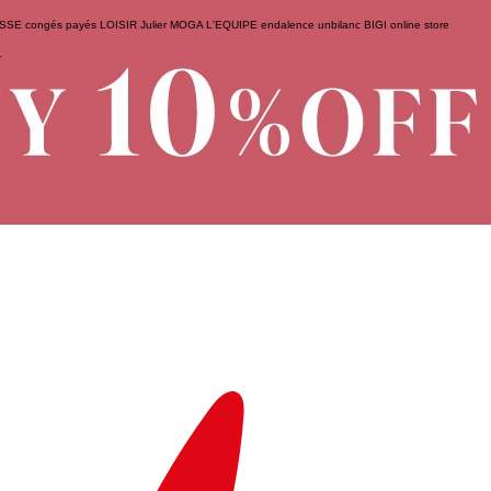
ESSE
congés payés
LOISIR
Julier
MOGA
L'EQUIPE
endalence
unbilanc
BIGI online store
せ