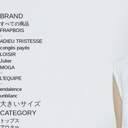
BRAND
すべての商品
FRAPBOIS
ADIEU TRISTESSE
congés payés
LOISIR
Julier
MOGA
L'EQUIPE
endalence
unbilanc
大きいサイズ
CATEGORY
トップス
アウター