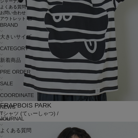
ジャーナル
よくある質問
お問い合わせ
アウトレット
BRAND
大きいサイズ
CATEGORY
新着商品
PRE ORDER
SALE
COORDINATE
FRAPBOIS PARK
NEWS
Tシャツ
(てぃーしゃつ)
/
JOURNAL
¥4,702
よくある質問