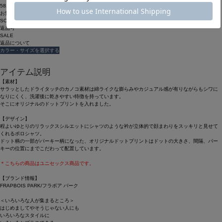
58ポイント還元 (BIGIポイント)
お気に入りアイテム登録数：
14
SOLDOUT
返品可
SALE
返品について
カラー・サイズを選択する
アイテム説明
【素材】
サラッとしたドライタッチのカノコ素材は綿ライクな膨らみやカジュアル感が有りながらもシワに
なりにくく、洗濯後に乾きやすい特徴を持っています。
そこにオリジナルのドットプリントを入れました。
【デザイン】
程よいゆとりのリラックスシルエットにシャツのような衿が立体的で顔まわりをスッキリと見せて
くれるポロシャツ。
ドット柄の一部がパーキー柄になった、オリジナルドットプリントはドットの大きさ、間隔、パー
キーの位置にまでこだわって配置しています。
＊こちらの商品はユニセックス商品です。
【ブランド情報】
FRAPBOIS PARK/フラボア パーク
＜いろいろな人が集まるところ＞
はじめましてやそうじゃない人にも
いろいろなスタイルに