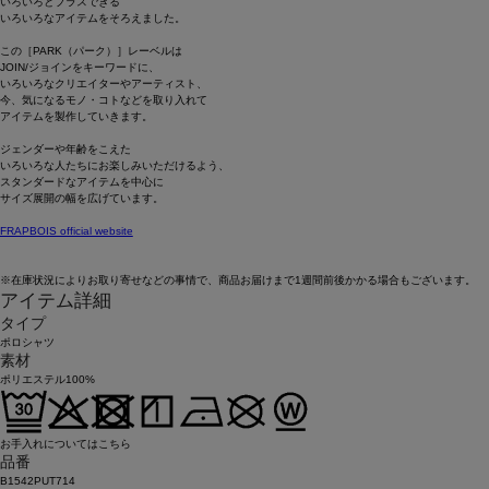
いろいろとプラスできる
いろいろなアイテムをそろえました。
この［PARK（パーク）］レーベルは
JOIN/ジョインをキーワードに、
いろいろなクリエイターやアーティスト、
今、気になるモノ・コトなどを取り入れて
アイテムを製作していきます。
ジェンダーや年齢をこえた
いろいろな人たちにお楽しみいただけるよう、
スタンダードなアイテムを中心に
サイズ展開の幅を広げています。
FRAPBOIS official website
※在庫状況によりお取り寄せなどの事情で、商品お届けまで1週間前後かかる場合もございます。
アイテム詳細
タイプ
ポロシャツ
素材
ポリエステル100%
お手入れについてはこちら
品番
B1542PUT714