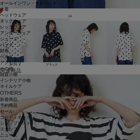
オールインワン・サロペット
水着
ヘッドウェア
14
ネックウェア
レッグウェア
アンダーウェア
シューズ
バッグ
財布
ベルト
アクセサリ
ホワイト
ブラック
その他
関連商品
雑貨小物
インテリア小物
ネイルケア
OTHERS
新着商品
予約商品
セール
コーディネート
ショップリスト
スタッフ
ニュース