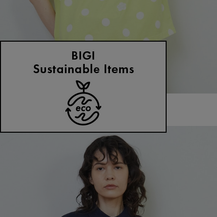
FRAPBOIS PARK
Tシャツ
(てぃーしゃつ)
/
¥4,455