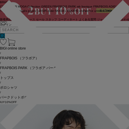
BRAND
COUTURIER
MOGA Collection
GREEN
FRAPBOIS PARK
wb
feerique
FRAPBOIS
ADIEU
TRISTESSE
congés payés
LOISIR
Julier
MOGA
L'EQUIPE
endalence
unbilanc
BIGI online store
新着商品
(ライブ)
ニュース
セール
スタッフ
コーディネート
よくある質問
ジャーナル
お問い合わ
ログイン
BIGI online store
/
FRAPBOIS
（フラボア）
/
FRAPBOIS PARK
（フラボア パーク）
/
トップス
/
ポロシャツ
/
パークドットポロ
BUY10%OFF