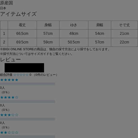
原産国
日本
アイテムサイズ
着丈
身幅
ゆき
肩幅
そで丈
1
66.5cm
57cm
48cm
54cm
21cm
2
69.5cm
59cm
50.5cm
57cm
22cm
※BIGI ONLINE STOREの商品は、独自の採寸方法により採寸をしております。
※採寸方法については
サイズガイド
をご覧ください。
レビュー
レビューを投稿する
総合評価
☆☆☆☆☆
0
（0件のレビュー）
★★★★★
0人
（0％）
★★★★☆
0人
（0％）
★★★☆☆
0人
（0％）
★★☆☆☆