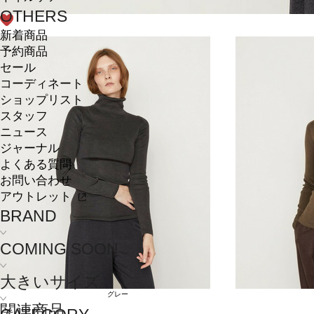
OTHERS
新着商品
予約商品
セール
コーディネート
ショップリスト
スタッフ
ニュース
ジャーナル
よくある質問
お問い合わせ
アウトレット
BRAND
COMING SOON
大きいサイズ
グレー
関連商品