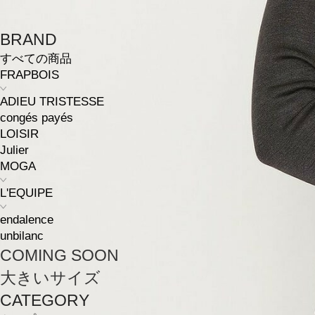
BRAND
すべての商品
FRAPBOIS
ADIEU TRISTESSE
congés payés
LOISIR
Julier
MOGA
L'EQUIPE
endalence
unbilanc
COMING SOON
大きいサイズ
CATEGORY