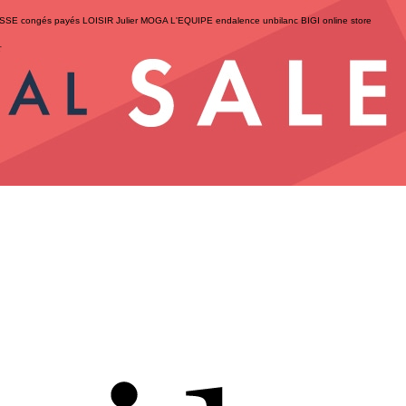
ESSE
congés payés
LOISIR
Julier
MOGA
L'EQUIPE
endalence
unbilanc
BIGI online store
せ