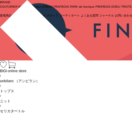
BRAND
COUTURIER
MOGA Collection
GREEN
FRAPBOIS PARK
wb
feerique
FRAPBOIS
ADIEU TRIST
新着商品
(ライブ)
ニュース
セール
スタッフ
コーディネート
よくある質問
ジャーナル
お問い合わ
ログイン
BIGI online store
/
unbilanc
（アンビラン）
/
トップス
/
ニット
/
セリカタートル