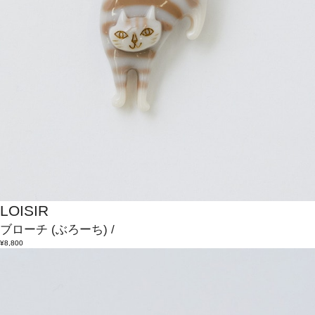
LOISIR
ブローチ
(ぶろーち)
/
¥8,800