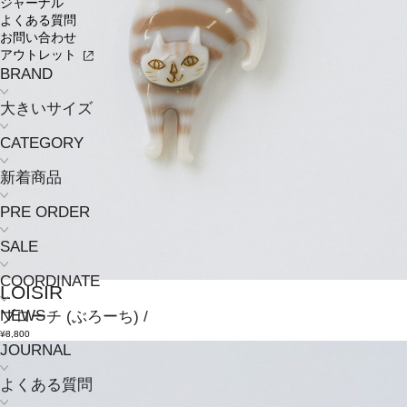
ジャーナル
よくある質問
お問い合わせ
アウトレット
BRAND
大きいサイズ
CATEGORY
新着商品
PRE ORDER
SALE
COORDINATE
LOISIR
NEWS
ブローチ
(ぶろーち)
/
¥8,800
JOURNAL
よくある質問