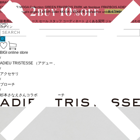
BRAND
COUTURIER
MOGA Collection
GREEN
FRAPBOIS PARK
wb
feerique
FRAPBOIS
ADIEU
TRISTESSE
congés payés
LOISIR
Julier
MOGA
L'EQUIPE
endalence
unbilanc
BIGI online store
新着商品
(ライブ)
ニュース
セール
スタッフ
コーディネート
よくある質問
ジャーナル
お問い合わ
ログイン
BIGI online store
/
ADIEU TRISTESSE
（アデュートリステス）
/
アクセサリ
/
ブローチ
/
杉本さなえさんコラボ バードブローチ