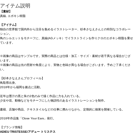
アイテム説明
【素材】
真鍮, エポキシ樹脂
【アイテム】
独自の世界観で国内外から注目を集めるイラストレーター、杉本さなえさんとの特別なコラボレー
ション。
鳥のシルエットをモチーフに、真鍮(AGメッキ）でイラストラインを作りクロのエポキシ樹脂を乗せ
ています。
※画像の商品はサンプルです。実際の商品とは仕様・加工・サイズ・素材が若干異なる場合がござ
います。
※画像の商品は光の照射や角度により、実物と色味が異なる場合がございます。予めご了承くださ
い。
【杉本さなえさんプロフィール】
鳥取県出身。
2018年から福岡を拠点に活動。
近年は墨汁の黒と朱の2色のみで描く作品に力を入れている。
少女や花、動物などをモチーフにした物語性のあるイラストレーションを制作。
書籍、店舗や商品、テキスタイルなどの仕事に携わりながら、定期的に個展を開催している。
2018年作品集「Close Your Ears」発行。
【ブランド情報】
ADIEU TRISTESSE/アデュー トリステス