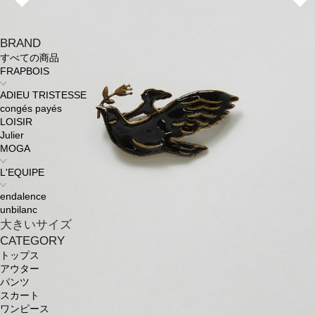
BRAND
すべての商品
FRAPBOIS
ADIEU TRISTESSE
congés payés
LOISIR
Julier
MOGA
L'EQUIPE
endalence
unbilanc
大きいサイズ
CATEGORY
トップス
アウター
パンツ
スカート
ワンピース