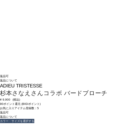
返品可
返品について
ADIEU TRISTESSE
杉本さなえさんコラボ バードブローチ
¥
9,900
(税込)
90ポイント還元 (BIGIポイント)
お気に入りアイテム登録数：
5
返品可
返品について
カラー・サイズを選択する