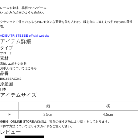
レースや刺繍、花柄のワンピース。
いつかみた絵画のような色合い。
クラシックで甘さのあるものにモダンな要素を取り入れた、服を自由に楽しむ女性のための日常
着。
ADIEU TRISTESSE official website
アイテム詳細
タイプ
ブローチ
素材
真鍮, エポキシ樹脂
お手入れについてはこちら
品番
B0163EAC342
原産国
日本
アイテムサイズ
縦
横
F
2.5cm
4.5cm
※BIGI ONLINE STOREの商品は、独自の採寸方法により採寸をしております。
※採寸方法については
サイズガイド
をご覧ください。
レビュー