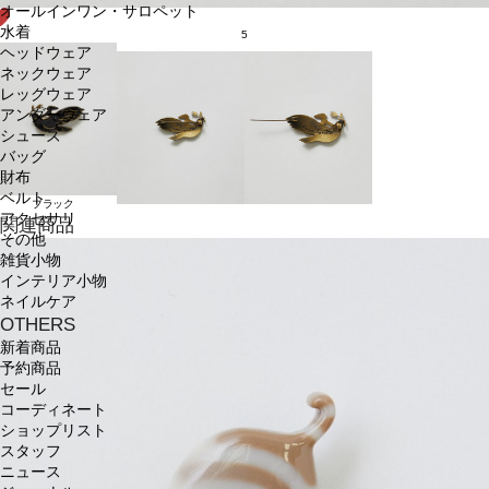
オールインワン・サロペット
水着
5
ヘッドウェア
ネックウェア
レッグウェア
アンダーウェア
シューズ
バッグ
財布
ベルト
ブラック
アクセサリ
関連商品
その他
雑貨小物
インテリア小物
ネイルケア
OTHERS
新着商品
予約商品
セール
コーディネート
ショップリスト
スタッフ
ニュース