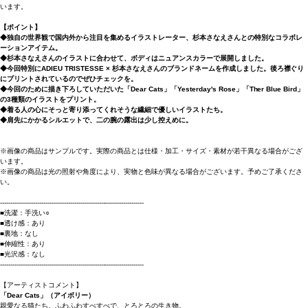
います。
【ポイント】
◆独自の世界観で国内外から注目を集めるイラストレーター、杉本さなえさんとの特別なコラボレ
ーションアイテム。
◆杉本さなえさんのイラストに合わせて、ボディはニュアンスカラーで展開しました。
◆今回特別にADIEU TRISTESSE × 杉本さなえさんのブランドネームを作成しました。後ろ襟ぐり
にプリントされているのでぜひチェックを。
◆今回のために描き下ろしていただいた「Dear Cats」「Yesterday's Rose」「Ther Blue Bird」
の3種類のイラストをプリント。
◆着る人の心にそっと寄り添ってくれそうな繊細で優しいイラストたち。
◆肩先にかかるシルエットで、二の腕の露出は少し控えめに。
※画像の商品はサンプルです。実際の商品とは仕様・加工・サイズ・素材が若干異なる場合がござ
います。
※画像の商品は光の照射や角度により、実物と色味が異なる場合がございます。予めご了承くださ
い。
----------------------------------------------------------------------
■洗濯：手洗い○
■透け感：あり
■裏地：なし
■伸縮性：あり
■光沢感：なし
----------------------------------------------------------------------
【アーティストコメント】
「Dear Cats」（アイボリー）
親愛なる猫たち。ふわふわすべすべで、とろとろの生き物。