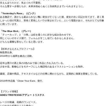
甘えんぼうだけど、気まぐれで不愛想。
そんな愛すべき猫たちが、未来永劫ぬくぬくと自由気ままでいられますように。
「Yesterday's Rose」（ピンク）
ある物語で、誰からも顧みられない醜い老女が亡くなった後、彼女の古い日記が出てきて、若く美
しかった頃の写真と、茶色く変色したバラが挟まれていた…という場面があり、それがとても印象
に残っています。
「The Blue Bird」（グレー）
「ティーカップ」と「小鳥」は絵を描くのに好きな組み合わせです。
同じくらいのサイズ感で、フォルムがすこし似ているかもしれません。
どちらも優雅な形をしていると思います。
【杉本さなえさんプロフィール】
鳥取県出身。
2018年から福岡を拠点に活動。
近年は墨汁の黒と朱の2色のみで描く作品に力を入れている。
少女や花、動物などをモチーフにした物語性のあるイラストレーションを制作。
書籍、店舗や商品、テキスタイルなどの仕事に携わりながら、定期的に個展を開催している。
2018年作品集「Close Your Ears」発行。
【ブランド情報】
ADIEU TRISTESSE/アデュー トリステス
レースや刺繍、花柄のワンピース。
いつかみた絵画のような色合い。