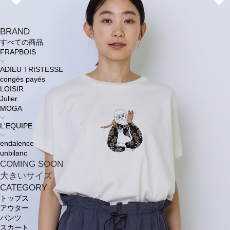
BRAND
すべての商品
FRAPBOIS
ADIEU TRISTESSE
congés payés
LOISIR
Julier
MOGA
L'EQUIPE
endalence
unbilanc
COMING SOON
大きいサイズ
CATEGORY
トップス
アウター
パンツ
スカート