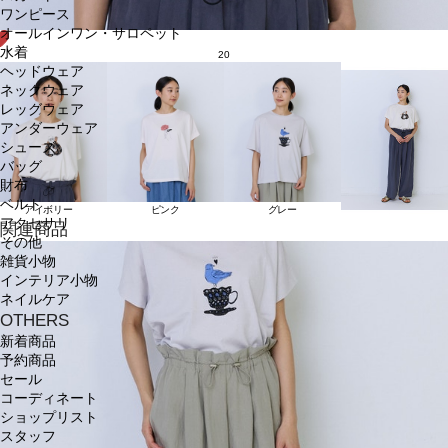
ワンピース
オールインワン・サロペット
水着
20
ヘッドウェア
ネックウェア
レッグウェア
アンダーウェア
シューズ
バッグ
財布
ベルト
アイボリー
ピンク
グレー
アクセサリ
関連商品
その他
雑貨小物
インテリア小物
ネイルケア
OTHERS
新着商品
予約商品
セール
コーディネート
ショップリスト
スタッフ