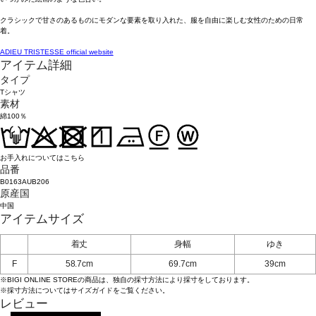
クラシックで甘さのあるものにモダンな要素を取り入れた、服を自由に楽しむ女性のための日常
着。
ADIEU TRISTESSE official website
アイテム詳細
タイプ
Tシャツ
素材
綿100％
お手入れについてはこちら
品番
B0163AUB206
原産国
中国
アイテムサイズ
着丈
身幅
ゆき
F
58.7cm
69.7cm
39cm
※BIGI ONLINE STOREの商品は、独自の採寸方法により採寸をしております。
※採寸方法については
サイズガイド
をご覧ください。
レビュー