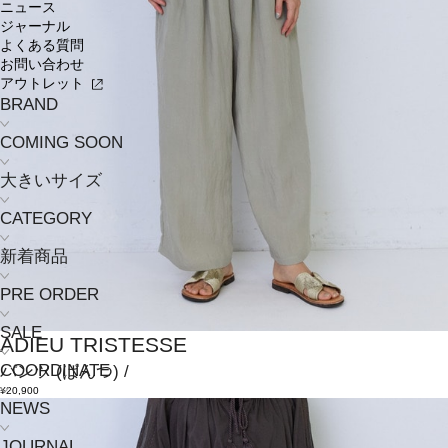
ニュース
ジャーナル
よくある質問
お問い合わせ
アウトレット
BRAND
COMING SOON
大きいサイズ
CATEGORY
新着商品
PRE ORDER
SALE
ADIEU TRISTESSE
COORDINATE
パンツ
(ぱんつ)
/
¥20,900
NEWS
JOURNAL