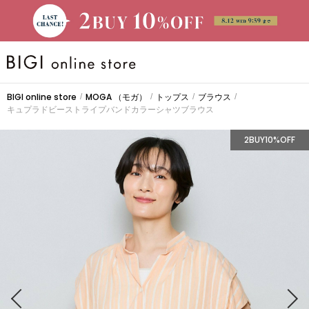
BRAND
BIGI online store
MOGA
（モガ）
トップス
ブラウス
/
/
/
/
キュプラドビーストライプバンドカラーシャツブラウス
大きいサイズ
2BUY10%OFF
CATEGORY
新着商品
PRE ORDER
SALE