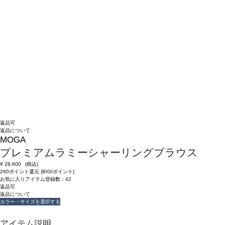
返品可
返品について
MOGA
プレミアムラミーシャーリングブラウス
¥
28,600
(税込)
260ポイント還元 (BIGIポイント)
お気に入りアイテム登録数：
42
返品可
返品について
カラー・サイズを選択する
アイテム説明