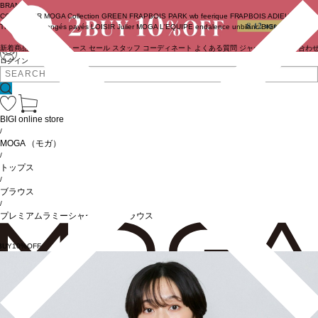
BRAND
COUTURIER
MOGA Collection
GREEN
FRAPBOIS PARK
wb
feerique
FRAPBOIS
ADIEU
TRISTESSE
congés payés
LOISIR
Julier
MOGA
L'EQUIPE
endalence
unbilanc
BIGI online store
新着商品
(ライブ)
ニュース
セール
スタッフ
コーディネート
よくある質問
ジャーナル
お問い合わ
ログイン
BIGI online store
/
MOGA
（モガ）
/
トップス
/
ブラウス
/
プレミアムラミーシャーリングブラウス
BUY10%OFF