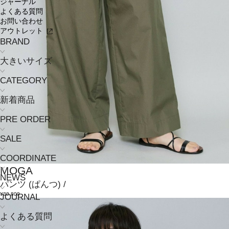
ジャーナル
よくある質問
お問い合わせ
アウトレット
BRAND
大きいサイズ
CATEGORY
新着商品
PRE ORDER
SALE
COORDINATE
MOGA
NEWS
パンツ
(ぱんつ)
/
¥30,800
JOURNAL
よくある質問