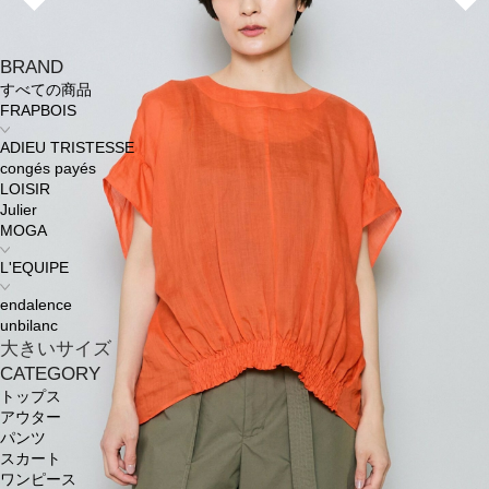
BRAND
すべての商品
FRAPBOIS
ADIEU TRISTESSE
congés payés
LOISIR
Julier
MOGA
L'EQUIPE
endalence
unbilanc
大きいサイズ
CATEGORY
トップス
アウター
パンツ
スカート
ワンピース