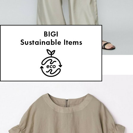
MOGA
パンツ
(ぱんつ)
/
¥28,600