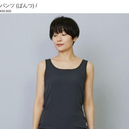
パンツ
(ぱんつ)
/
¥30,800