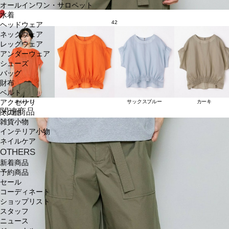
オールインワン・サロペット
水着
42
ヘッドウェア
ネックウェア
レッグウェア
アンダーウェア
シューズ
バッグ
財布
ベルト
アクセサリ
オレンジ
サックスブルー
カーキ
関連商品
その他
雑貨小物
インテリア小物
ネイルケア
OTHERS
新着商品
予約商品
セール
コーディネート
ショップリスト
スタッフ
ニュース