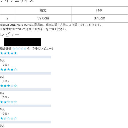
アイテムサイズ
着丈
ゆき
2
59.0cm
37.0cm
※BIGI ONLINE STOREの商品は、独自の採寸方法により採寸をしております。
※採寸方法については
サイズガイド
をご覧ください。
レビュー
レビューを投稿する
総合評価
☆☆☆☆☆
0
（0件のレビュー）
★★★★★
0人
（0％）
★★★★☆
0人
（0％）
★★★☆☆
0人
（0％）
★★☆☆☆
0人
（0％）
★☆☆☆☆
0人