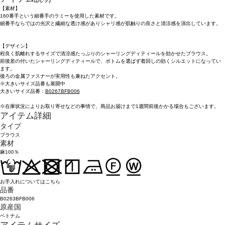
【素材】
160番手という細番手のラミーを使用した素材です。
細番手ならではの光沢と繊細な透け感がありシャリ感が肌触りの良さと清涼感を演出しています。
【デザイン】
程良く肌離れするサイズで清涼感たっぷりのシャーリングディティールを効かせたブラウス。
前後差の付いたシャーリングディティールで、ボトムを選ばず着回しの効くシルエットになってい
ます。
後ろの金属ファスナーが実用性も兼ねたアクセント。
※大きいサイズ品番も展開中
大きいサイズ品番：
B0267BFB006
※在庫状況によりお取り寄せなどの事情で、商品お届けまで1週間前後かかる場合もございます。
アイテム詳細
タイプ
ブラウス
素材
麻100％
お手入れについてはこちら
品番
B0263BFB006
原産国
ベトナム