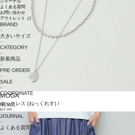
ジャーナル
よくある質問
お問い合わせ
アウトレット
BRAND
大きいサイズ
CATEGORY
新着商品
PRE ORDER
SALE
COORDINATE
MOGA
ネックレス
(ねっくれす)
/
NEWS
¥12,100
JOURNAL
よくある質問