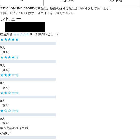
2
59.0cm
42.0cm
※BIGI ONLINE STOREの商品は、独自の採寸方法により採寸をしております。
※採寸方法については
サイズガイド
をご覧ください。
レビュー
レビューを投稿する
総合評価
☆☆☆☆☆
0
（0件のレビュー）
★★★★★
0人
（0％）
★★★★☆
0人
（0％）
★★★☆☆
0人
（0％）
★★☆☆☆
0人
（0％）
★☆☆☆☆
0人
（0％）
購入商品のサイズ感
小さい