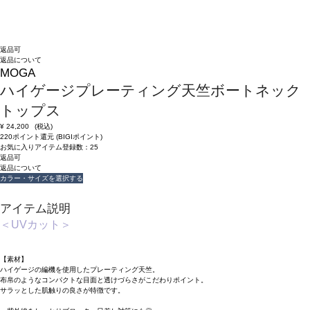
返品可
返品について
MOGA
ハイゲージプレーティング天竺ボートネック
トップス
¥
24,200
(税込)
220ポイント還元 (BIGIポイント)
お気に入りアイテム登録数：
25
返品可
返品について
カラー・サイズを選択する
アイテム説明
＜UVカット＞
【素材】
ハイゲージの編機を使用したプレーティング天竺。
布帛のようなコンパクトな目面と透けづらさがこだわりポイント。
サラッとした肌触りの良さが特徴です。