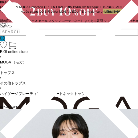
BRAND
COUTURIER
MOGA Collection
GREEN
FRAPBOIS PARK
wb
feerique
FRAPBOIS
ADIEU
TRISTESSE
congés payés
LOISIR
Julier
MOGA
L'EQUIPE
endalence
unbilanc
BIGI online store
新着商品
(ライブ)
ニュース
セール
スタッフ
コーディネート
よくある質問
ジャーナル
お問い合わ
ログイン
BIGI online store
/
MOGA
（モガ）
/
トップス
/
その他トップス
/
ハイゲージプレーティング天竺ボートネックトップス
BUY10%OFF