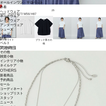
オールインワン・サロペット
水着
25
ヘッドウェア
odel：H163/ B77/ W56/ H87
ネックウェア
レッグウェア
アンダーウェア
シューズ
バッグ
財布
オフホワイト
ブラック系その
ベルト
他
関連商品
アクセサリ
その他
雑貨小物
インテリア小物
ネイルケア
OTHERS
新着商品
予約商品
セール
コーディネート
ショップリスト
スタッフ
ニュース