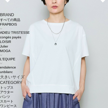
BRAND
すべての商品
FRAPBOIS
ADIEU TRISTESSE
congés payés
LOISIR
Julier
MOGA
L'EQUIPE
endalence
unbilanc
大きいサイズ
CATEGORY
トップス
アウター
パンツ
スカート
ワンピース