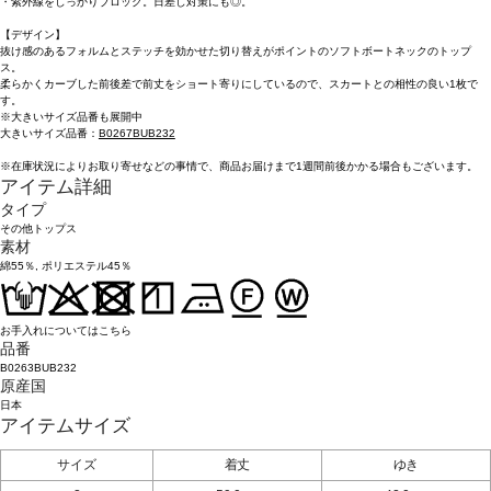
・紫外線をしっかりブロック。日差し対策にも◎。
【デザイン】
抜け感のあるフォルムとステッチを効かせた切り替えがポイントのソフトボートネックのトップ
ス。
柔らかくカーブした前後差で前丈をショート寄りにしているので、スカートとの相性の良い1枚で
す。
※大きいサイズ品番も展開中
大きいサイズ品番：
B0267BUB232
※在庫状況によりお取り寄せなどの事情で、商品お届けまで1週間前後かかる場合もございます。
アイテム詳細
タイプ
その他トップス
素材
綿55％, ポリエステル45％
お手入れについてはこちら
品番
B0263BUB232
原産国
日本
アイテムサイズ
サイズ
着丈
ゆき