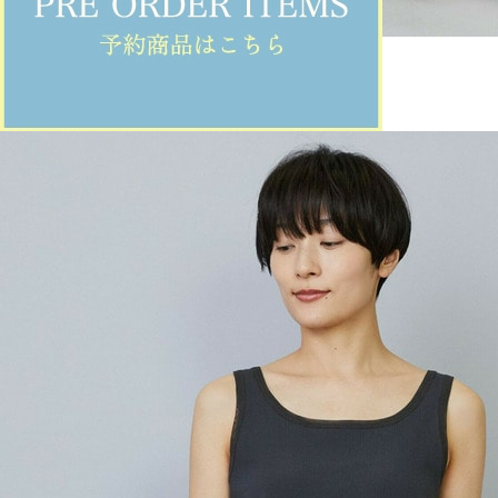
MOGA
パンツ
(ぱんつ)
/
¥30,800