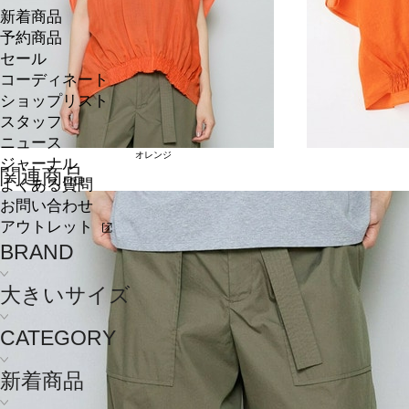
新着商品
予約商品
セール
コーディネート
ショップリスト
スタッフ
ニュース
オレンジ
ジャーナル
関連商品
よくある質問
お問い合わせ
アウトレット
BRAND
大きいサイズ
CATEGORY
新着商品