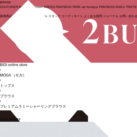
BRAND
COUTURIER
MOGA Collection
GREEN
FRAPBOIS PARK
wb
feerique
FRAPBOIS
ADIEU TRIST
新着商品
(ライブ)
ニュース
セール
スタッフ
コーディネート
よくある質問
ジャーナル
お問い合わ
ログイン
BIGI online store
/
MOGA
（モガ）
/
トップス
/
ブラウス
/
プレミアムラミーシャーリングブラウス
2BUY10%OFF