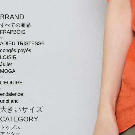
BRAND
すべての商品
FRAPBOIS
ADIEU TRISTESSE
congés payés
LOISIR
Julier
MOGA
L'EQUIPE
endalence
unbilanc
大きいサイズ
CATEGORY
トップス
アウター