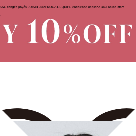
ESSE
congés payés
LOISIR
Julier
MOGA
L'EQUIPE
endalence
unbilanc
BIGI online store
せ