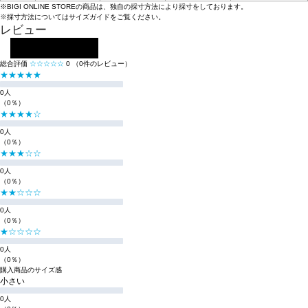
※BIGI ONLINE STOREの商品は、独自の採寸方法により採寸をしております。
※採寸方法については
サイズガイド
をご覧ください。
レビュー
レビューを投稿する
総合評価
☆☆☆☆☆
0
（0件のレビュー）
★★★★★
0人
（0％）
★★★★☆
0人
（0％）
★★★☆☆
0人
（0％）
★★☆☆☆
0人
（0％）
★☆☆☆☆
0人
（0％）
購入商品のサイズ感
小さい
0人