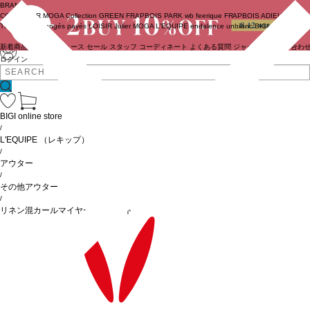
BRAND
COUTURIER
MOGA Collection
GREEN
FRAPBOIS PARK
wb
feerique
FRAPBOIS
ADIEU
TRISTESSE
congés payés
LOISIR
Julier
MOGA
L'EQUIPE
endalence
unbilanc
BIGI online store
新着商品
(ライブ)
ニュース
セール
スタッフ
コーディネート
よくある質問
ジャーナル
お問い合わ
ログイン
BIGI online store
/
L'EQUIPE
（レキップ）
/
アウター
/
その他アウター
/
リネン混カールマイヤージャケット