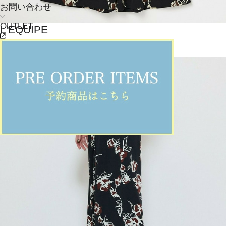
お問い合わせ
OUTLET
L'EQUIPE
パンツ
(ぱんつ)
/
¥35,200