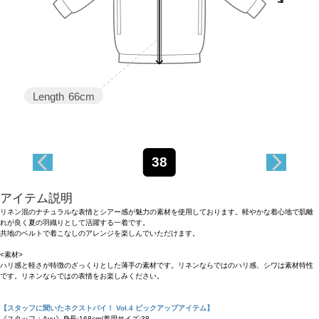
Length
66cm
38
アイテム説明
リネン混のナチュラルな表情とシアー感が魅力の素材を使用しております。軽やかな着心地で肌離
れが良く夏の羽織りとして活躍する一着です。
共地のベルトで着こなしのアレンジを楽しんでいただけます。
<素材>
ハリ感と軽さが特徴のざっくりとした薄手の素材です。リネンならではのハリ感、シワは素材特性
です。リネンならではの表情をお楽しみください。
【スタッフに聞いたネクストバイ！ Vol.4 ピックアップアイテム】
《スタッフ：Ayu》身長:168cm/着用サイズ:38