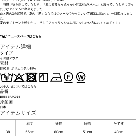
「羽織り物を探していたとき、「夏に着るなら柔らかい麻素材がいいな」と思っていたときにぴっ
たりなアイテムに出会えました。
白と黒の2色展開で、夏の「黒」ならではのクールでかっこいい雰囲気に惹かれ、一目惚れしまし
た。
夏のモノトーンを軽やかに、そしてスタイリッシュに着こなしたい方におすすめです！」
?紹介ニュースページは
こちら
アイテム詳細
タイプ
その他アウター
素材
麻62%, ポリエステル38%
お手入れについてはこちら
品番
B5563FJK015
原産国
日本
アイテムサイズ
着丈
身幅
肩幅
そで丈
38
66cm
60cm
51cm
40cm