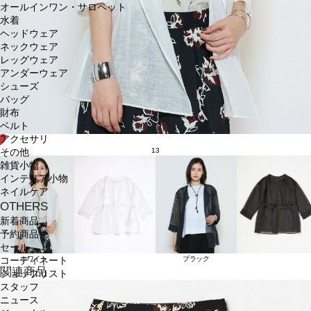
オールインワン・サロペット
水着
ヘッドウェア
ネックウェア
レッグウェア
アンダーウェア
シューズ
バッグ
財布
ベルト
アクセサリ
13
その他
雑貨小物
インテリア小物
ネイルケア
OTHERS
新着商品
予約商品
セール
ホワイト
ブラック
コーディネート
関連商品
ショップリスト
スタッフ
ニュース