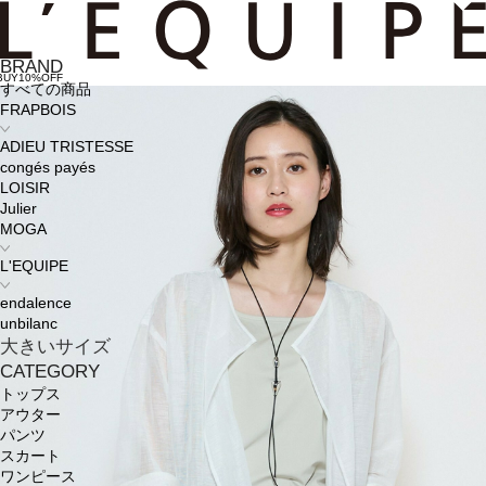
BRAND
BUY10%OFF
すべての商品
FRAPBOIS
ADIEU TRISTESSE
congés payés
LOISIR
Julier
MOGA
L'EQUIPE
endalence
unbilanc
大きいサイズ
CATEGORY
トップス
アウター
パンツ
スカート
ワンピース