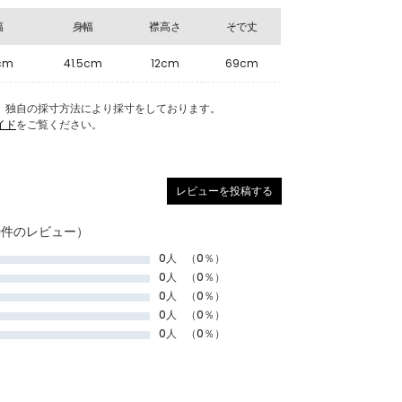
幅
身幅
襟高さ
そで丈
cm
41.5cm
12cm
69cm
Eの商品は、独自の採寸方法により採寸をしております。
イド
をご覧ください。
レビューを投稿する
0件のレビュー）
0人
（0％）
0人
（0％）
0人
（0％）
0人
（0％）
0人
（0％）