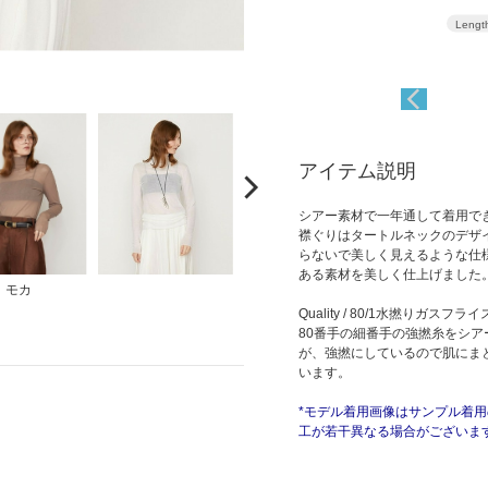
Lengt
アイテム説明
シアー素材で一年通して着用で
襟ぐりはタートルネックのデザ
らないで美しく見えるような仕
ある素材を美しく仕上げました
モカ
Quality / 80/1水撚りガスフライ
80番手の細番手の強撚糸をシ
が、強撚にしているので肌にま
います。
*モデル着用画像はサンプル着
工が若干異なる場合がございま