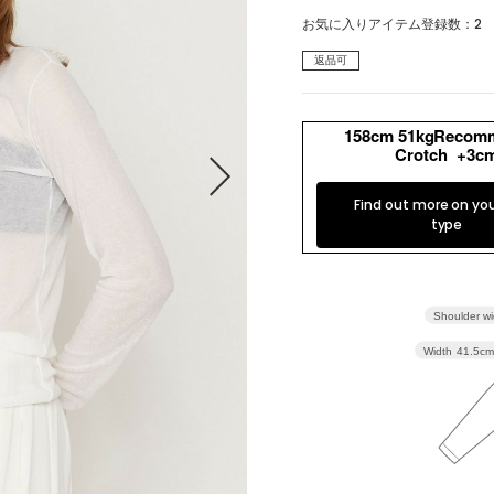
トップス
アウター
お気に入りアイテム登録数：
2
パンツ
スカート
返品可
ワンピース
オールインワン・サロペッ
ト
158cm 51kgRecom
Crotch +3c
水着
ヘッドウェア
Find out more on yo
type
ネックウェア
レッグウェア
アンダーウェア
シューズ
Shoulder wi
バッグ
財布
Width
41.5cm
ベルト
アクセサリ
その他
雑貨小物
インテリア小物
ネイルケア