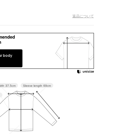
新着商品
返品について
予約商品
セール
mended
m
コーディネート
ur body
ショップリスト
スタッフ
ニュース
Sleeve length
69cm
dth
37.5cm
ジャーナル
よくある質問
お問い合わせ