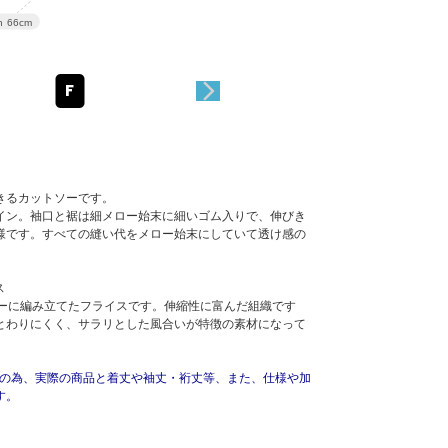
アウトレット
h
66cm
F
きるカットソーです。
イン。袖口と裾は細メロー始末に細いゴム入りで、伸びき
様です。すべての縫い代をメロー始末にしていて透け感の
。
ス
アーに編み立てたフライスです。伸縮性に富んだ組織です
とわりにくく、サラリとした風合いが特徴の素材になって
用の為、実際の商品と着丈や袖丈・裄丈等、また、仕様や加
す。