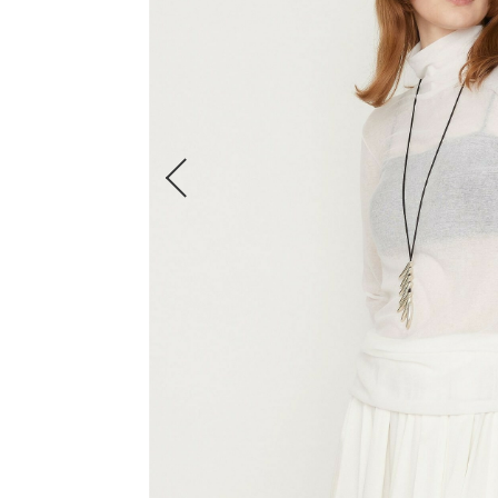
すべての商品
FRAPBOIS
ADIEU TRISTESSE
congés payés
LOISIR
Julier
MOGA
L'EQUIPE
endalence
unbilanc