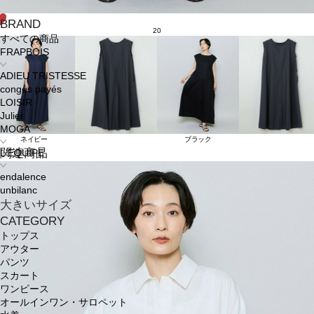
BRAND
20
すべての商品
FRAPBOIS
ADIEU TRISTESSE
congés payés
LOISIR
Julier
MOGA
ネイビー
ブラック
関連商品
L'EQUIPE
endalence
unbilanc
大きいサイズ
CATEGORY
トップス
アウター
パンツ
スカート
ワンピース
オールインワン・サロペット