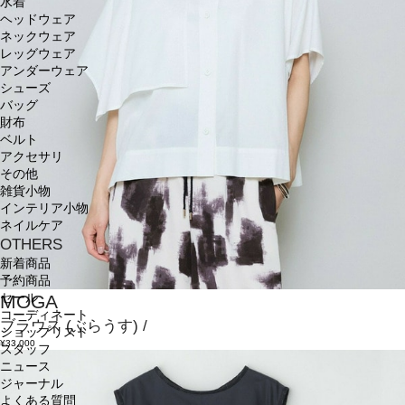
水着
ヘッドウェア
ネックウェア
レッグウェア
アンダーウェア
シューズ
バッグ
財布
ベルト
アクセサリ
その他
雑貨小物
インテリア小物
ネイルケア
OTHERS
新着商品
予約商品
MOGA
セール
コーディネート
ブラウス
(ぶらうす)
/
ショップリスト
¥33,000
スタッフ
ニュース
ジャーナル
よくある質問