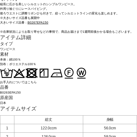
縦長に広がる美しいシルエットのシンプルワンピース。
衿周り袖ぐりにレースパイピング。
後ろウエストに調整リボンひも付きで、絞ってシルエットラインの変化も楽しめます。
※大きいサイズ品番も展開中
大きいサイズ品番：
B0267EFA150
※在庫状況によりお取り寄せなどの事情で、商品お届けまで1週間前後かかる場合もございます。
アイテム詳細
タイプ
ワンピース
素材
本体：綿100％
別布：ポリエステル100％
お手入れについてはこちら
品番
B0263EFA150
原産国
日本
アイテムサイズ
総丈
身幅
1
122.0ccm
56.0cm
2
126.0cm
58.0cm