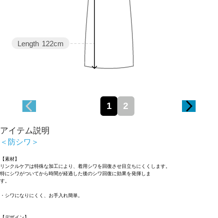
Length
122cm
1
2
アイテム説明
＜防シワ＞
【素材】
リンクルケアは特殊な加工により、着用シワを回復させ目立ちにくくします。
特にシワがついてから時間が経過した後のシワ回復に効果を発揮しま
す
・シワになりにくく、お手入れ簡単。
【デザイン】