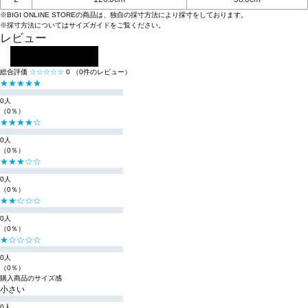
※BIGI ONLINE STOREの商品は、独自の採寸方法により採寸をしております。
※採寸方法については
サイズガイド
をご覧ください。
レビュー
レビューを投稿する
総合評価
☆☆☆☆☆
0
（0件のレビュー）
★★★★★
0人
（0％）
★★★★☆
0人
（0％）
★★★☆☆
0人
（0％）
★★☆☆☆
0人
（0％）
★☆☆☆☆
0人
（0％）
購入商品のサイズ感
小さい
0人