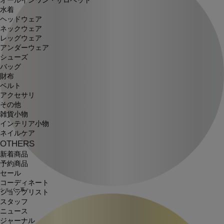
オールインワン・サロペット
水着
ヘッドウェア
ネックウェア
レッグウェア
アンダーウェア
シューズ
バッグ
財布
ベルト
アクセサリ
その他
雑貨小物
インテリア小物
ネイルケア
OTHERS
新着商品
予約商品
セール
コーディネート
シルバー系
ショップリスト
スタッフ
ニュース
ジャーナル