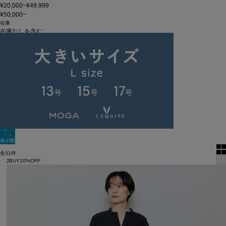
¥20,000~¥49,999
¥50,000~
在庫
在庫なしを含む
この条件で検索
60件
新着順
単色表示
絞り込む
表示順
全31件
2BUY10%OFF