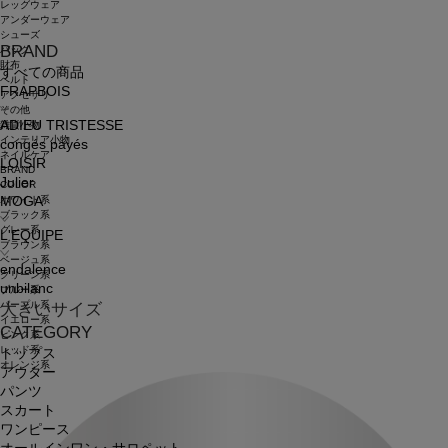
レッグウェア
アンダーウェア
シューズ
BRAND
バッグ
財布
すべての商品
ベルト
FRAPBOIS
アクセサリ
その他
ADIEU TRISTESSE
雑貨小物
インテリア小物
congés payés
ネイルケア
LOISIR
BRAND
Julier
COLOR
ホワイト系
MOGA
ブラック系
グレー系
L'EQUIPE
ブラウン系
ベージュ系
endalence
グリーン系
unbilanc
ブルー系
パープル系
大きいサイズ
イエロー系
CATEGORY
ピンク系
レッド系
トップス
オレンジ系
アウター
パンツ
スカート
ワンピース