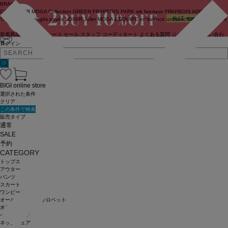
BRAND
COUTURIER
MOGA Collection
GREEN
FRAPBOIS PARK
wb
feerique
FRAPBOIS
ADIEU
TRISTESSE
congés payés
LOISIR
Julier
MOGA
L'EQUIPE
endalence
unbilanc
BIGI online store
新着商品
(ライブ)
ニュース
セール
スタッフ
コーディネート
よくある質問
ジャーナル
お問い合わ
せ
ログイン
BIGI online store
選択された条件
クリア
この条件で検索
販売タイプ
通常
SALE
予約
CATEGORY
トップス
アウター
パンツ
スカート
ワンピース
オールインワン・サロペット
水着
ヘッドウェア
ネックウェア