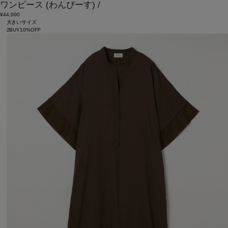
ワンピース
(わんぴーす)
/
¥44,000
大きいサイズ
2BUY10%OFF