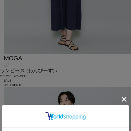
MOGA
ワンピース
(わんぴーす)
/
¥35,200
20%OFF
SALE
2BUY10%OFF