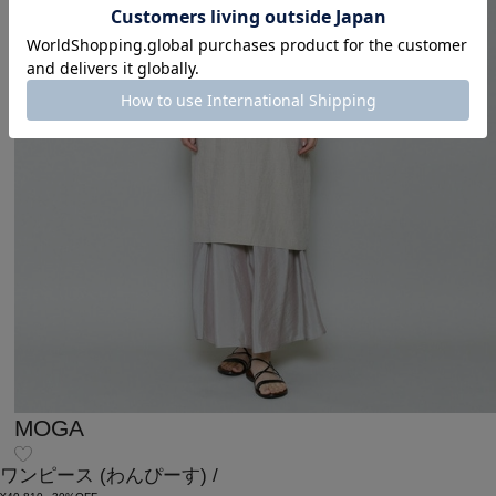
MOGA
ワンピース
(わんぴーす)
/