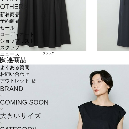
OTHERS
新着商品
予約商品
セール
コーディネート
ショップリスト
スタッフ
ブラック
ニュース
関連商品
ジャーナル
よくある質問
お問い合わせ
アウトレット
BRAND
COMING SOON
大きいサイズ