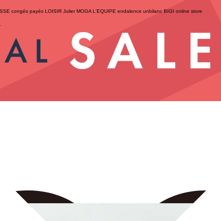
ESSE
congés payés
LOISIR
Julier
MOGA
L'EQUIPE
endalence
unbilanc
BIGI online store
せ