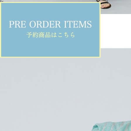
MOGA
ワンピース
(わんぴーす)
/
¥49,500
NEWS