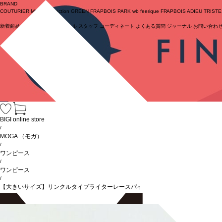
BRAND
COUTURIER
MOGA Collection
GREEN
FRAPBOIS PARK
wb
feerique
FRAPBOIS
ADIEU TRIST
新着商品
(ライブ)
ニュース
セール
スタッフ
コーディネート
よくある質問
ジャーナル
お問い合わ
ログイン
BIGI online store
/
MOGA
（モガ）
/
ワンピース
/
ワンピース
/
【大きいサイズ】リンクルタイプライターレースパイピングワンピース