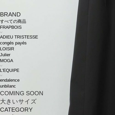
BRAND
すべての商品
FRAPBOIS
ADIEU TRISTESSE
congés payés
LOISIR
Julier
MOGA
L'EQUIPE
endalence
unbilanc
COMING SOON
大きいサイズ
CATEGORY