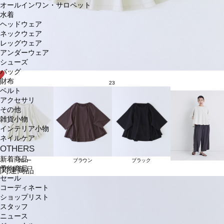
オールインワン・サロペット
水着
ヘッドウェア
ネックウェア
レッグウェア
アンダーウェア
シューズ
バッグ
財布
23
ベルト
アクセサリ
その他
雑貨小物
インテリア小物
ネイルケア
OTHERS
新着商品
グレー
ブラウン
ブラック
予約商品
関連商品
セール
コーディネート
ショップリスト
スタッフ
ニュース