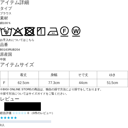
アイテム詳細
タイプ
ブラウス
素材
綿100％
お手入れについてはこちら
品番
B0163RUB204
原産国
中国
アイテムサイズ
着丈
身幅
そで丈
ゆき
F
62.5cm
77.3cm
44cm
51.5cm
※BIGI ONLINE STOREの商品は、独自の採寸方法により採寸をしております。
※採寸方法については
サイズガイド
をご覧ください。
レビュー
レビューを投稿する
総合評価
☆☆☆☆☆
0
（0件のレビュー）
★★★★★
0人