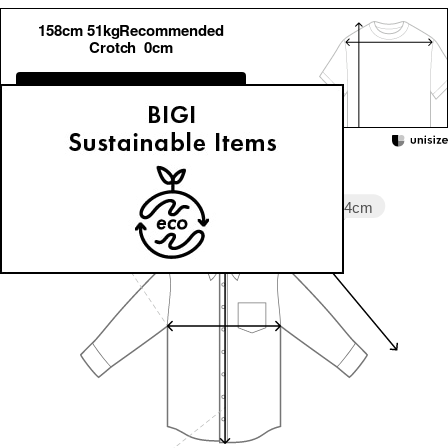
158cm 51kgRecommended
Crotch 0cm
Find out more on your body type
Sleeve length
44cm
Width
77.3cm