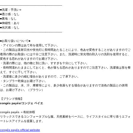
----------------------------------------------------------------------
■洗濯：手洗い○
■透け感：なし
■裏地：なし
■伸縮性：あり
■光沢感：なし
----------------------------------------------------------------------
■お取り扱いについて■
・アイロンの際はあて布を使用して下さい。
・この製品は直射日光や蛍光灯に長時間あたることにより、色あせ変色することがありますのでご
着用の際のお取扱いには十分ご注意下さい。また、洗濯時に蛍光増白剤入りの洗剤を使用すると、
変色する恐れがありますのでお避け下さい。
・洗濯の際には、他の物と別に洗い、すすぎを十分にして下さい。
・長時間濡れたままにしておくと、色が落ちる恐れがありますのでご注意下さい。洗濯後は形を整
えて、すぐに干して下さい。
・洗濯後に多少の縮む場合がありますので、ご了承下さい。
・タンブラー乾燥はお避け下さい。
・この製品は、水、汗、摩擦等により、多少色落ちする場合がありますので淡色の製品との併用
は、お避け下さい。（ブラウン）
【ブランド情報】
congés payés/コンジェ ペイエ
congés payés ＝有給休暇
リラックスできるコンフォータブルな服。天然素材をベースに、ライフスタイルに寄り添うエフォ
ートレスアイテムを提案します。
congés payés official website