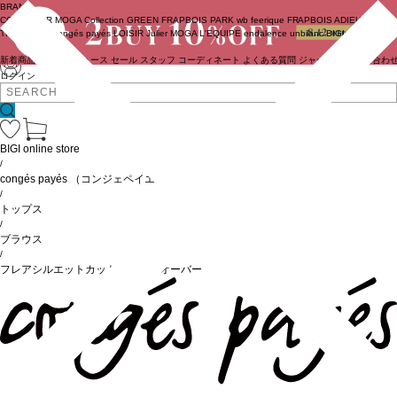
BRAND
COUTURIER
MOGA Collection
GREEN
FRAPBOIS PARK
wb
feerique
FRAPBOIS
ADIEU
TRISTESSE
congés payés
LOISIR
Julier
MOGA
L'EQUIPE
endalence
unbilanc
BIGI online store
新着商品
(ライブ)
ニュース
セール
スタッフ
コーディネート
よくある質問
ジャーナル
お問い合わ
ログイン
BIGI online store
/
congés payés
（コンジェペイエ）
/
トップス
/
ブラウス
/
フレアシルエットカットソープルオーバー