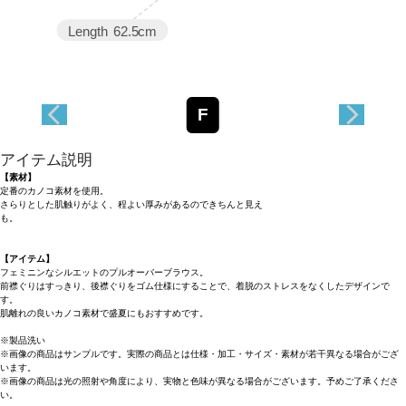
Length
62.5cm
F
アイテム説明
【素材】
定番のカノコ素材を使用。
さらりとした肌触りがよく、程よい厚みがあるのできちんと見え
も。
【アイテム】
フェミニンなシルエットのプルオーバーブラウス。
前襟ぐりはすっきり、後襟ぐりをゴム仕様にすることで、着脱のストレスをなくしたデザインで
す。
肌離れの良いカノコ素材で盛夏にもおすすめです。
※製品洗い
※画像の商品はサンプルです。実際の商品とは仕様・加工・サイズ・素材が若干異なる場合がござ
います。
※画像の商品は光の照射や角度により、実物と色味が異なる場合がございます。予めご了承くださ
い。