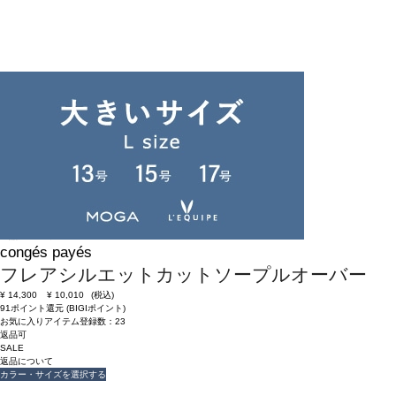
返品可
SALE
返品について
congés payés
フレアシルエットカットソープルオーバー
¥
14,300
¥
10,010
(税込)
91ポイント還元 (BIGIポイント)
お気に入りアイテム登録数：
23
返品可
SALE
返品について
カラー・サイズを選択する