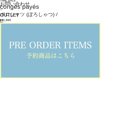
TIME SALE
お問い合わせ
congés payés
ポロシャツ
(ぽろしゃつ)
/
OUTLET
¥11,880