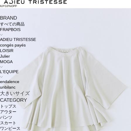
BUY10%OFF
BRAND
すべての商品
FRAPBOIS
ADIEU TRISTESSE
congés payés
LOISIR
Julier
MOGA
L'EQUIPE
endalence
unbilanc
大きいサイズ
CATEGORY
トップス
アウター
パンツ
スカート
ワンピース