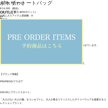
ギャザートートバッグ
お問い合わせ
¥
14,300
(税込)
OUTLET
130ポイント還元 (BIGIポイント)
お気に入りアイテム登録数：
9
返品可
返品について
カラー・サイズを選択する
アイテム説明
【素材】
薄いながら丈夫なナイロン素材とザイルコード風のアウトドア要素を組み合わせています。
【デザイン】
大胆にギャザーを寄せてシワやドレープ感を出したシルエットのバッグ。
素材がサラッとしたスポーティーな素材でザイルコードとの相性が◎
キレイな配色とさり気ないアクセントが効いたデイリー使いできるバッグです。
【ブランド情報】
FRAPBOIS/フラボア
2001年にブランドスタート。
「大人げない大人の服」をコンセプトに、大人が着るリラックスしたデイリーウェアを提案するコ
レクションブランド。