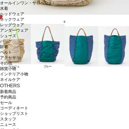
オールインワン・サロペット
水着
ヘッドウェア
ネックウェア
9
レッグウェア
アンダーウェア
シューズ
バッグ
財布
ベルト
アクセサリ
その他
ベージュ
ブルー
雑貨小物
インテリア小物
ネイルケア
OTHERS
新着商品
予約商品
セール
コーディネート
ショップリスト
スタッフ
ニュース