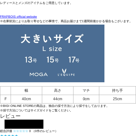
レディースとメンズのアイテムをご用意しています。
FRAPBOIS official website
※在庫状況によりお取り寄せなどの事情で、商品お届けまで1週間前後かかる場合もございます。
アイテム詳細
タイプ
トートバッグ
素材
本体：ナイロン100% 持ち手：ポリエステル100%
お手入れについてはこちら
品番
B1563ZEB607
原産国
中国
アイテムサイズ
幅
高さ
マチ
持ち手
F
40cm
44cm
0cm
25cm
※BIGI ONLINE STOREの商品は、独自の採寸方法により採寸をしております。
※採寸方法については
サイズガイド
をご覧ください。
レビュー
レビューを投稿する
総合評価
☆☆☆☆☆
0
（0件のレビュー）
★★★★★