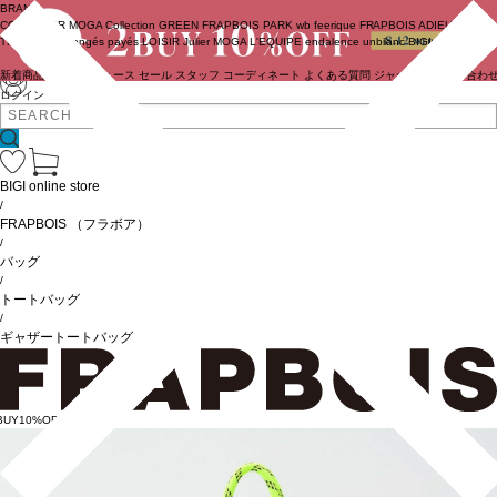
BRAND
COUTURIER
MOGA Collection
GREEN
FRAPBOIS PARK
wb
feerique
FRAPBOIS
ADIEU
TRISTESSE
congés payés
LOISIR
Julier
MOGA
L'EQUIPE
endalence
unbilanc
BIGI online store
新着商品
(ライブ)
ニュース
セール
スタッフ
コーディネート
よくある質問
ジャーナル
お問い合わ
ログイン
BIGI online store
/
FRAPBOIS
（フラボア）
/
バッグ
/
トートバッグ
/
ギャザートートバッグ
BUY10%OFF