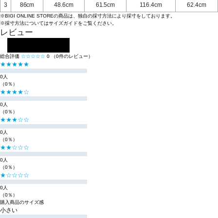
3
86cm
48.6cm
61.5cm
116.4cm
62.4cm
※BIGI ONLINE STOREの商品は、独自の採寸方法により採寸をしております。
※採寸方法については
サイズガイド
をご覧ください。
レビュー
レビューを投稿する
総合評価
☆☆☆☆☆
0
（0件のレビュー）
★★★★★
0人
（0％）
★★★★☆
0人
（0％）
★★★☆☆
0人
（0％）
★★☆☆☆
0人
（0％）
★☆☆☆☆
0人
（0％）
購入商品のサイズ感
小さい