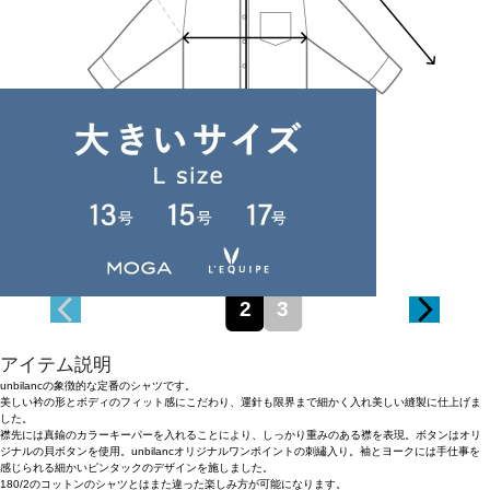
Waist
50.4cm
Length
80cm
2
3
アイテム説明
unbilancの象徴的な定番のシャツです。
美しい衿の形とボディのフィット感にこだわり、運針も限界まで細かく入れ美しい縫製に仕上げま
した。
襟先には真鍮のカラーキーパーを入れることにより、しっかり重みのある襟を表現。ボタンはオリ
ジナルの貝ボタンを使用。unbilancオリジナルワンポイントの刺繡入り。袖とヨークには手仕事を
感じられる細かいピンタックのデザインを施しました。
180/2のコットンのシャツとはまた違った楽しみ方が可能になります。