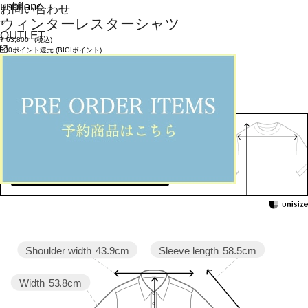
unbilanc
お問い合わせ
ウィンターレスターシャツ
OUTLET
¥
63,800
(税込)
580ポイント還元 (BIGIポイント)
お気に入りアイテム登録数：
12
返品可
返品について
カラー・サイズを選択する
158cm 51kgRecommended
2
Find out more on your body type
Sleeve length
58.5cm
Shoulder width
43.9cm
Width
53.8cm