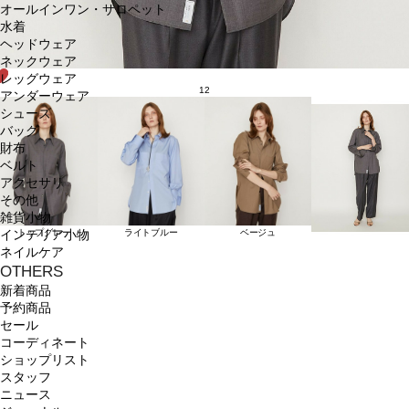
オールインワン・サロペット
水着
ヘッドウェア
ネックウェア
レッグウェア
12
アンダーウェア
シューズ
バッグ
財布
ベルト
アクセサリ
その他
雑貨小物
トップグレー
ライトブルー
ベージュ
インテリア小物
ネイルケア
OTHERS
新着商品
予約商品
セール
コーディネート
ショップリスト
スタッフ
ニュース