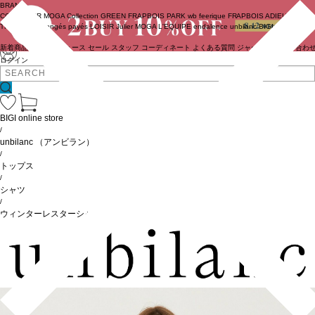
BRAND
COUTURIER
MOGA Collection
GREEN
FRAPBOIS PARK
wb
feerique
FRAPBOIS
ADIEU
TRISTESSE
congés payés
LOISIR
Julier
MOGA
L'EQUIPE
endalence
unbilanc
BIGI online store
新着商品
(ライブ)
ニュース
セール
スタッフ
コーディネート
よくある質問
ジャーナル
お問い合わ
ログイン
BIGI online store
/
unbilanc
（アンビラン）
/
トップス
/
シャツ
/
ウィンターレスターシャツ