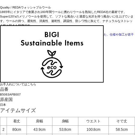
Quality / REDAウォッシャブルウール
1865年にイタリアで創業され160年間ウールに携わりウールを熟知したREDA社の素材です。
Super120’sのメリノウールを使用して、ソフトな風合いと適度な光沢を持つ風合いに仕上げていま
す。ウールの持つ、通気性、消臭性、速乾性、調温性、防シワ性に加えて、ナチュラルなストレッ
チ性と軽さも特徴です。
*モデル着用画像はサンプル着用の為、実際の商品と着丈や袖丈・裄丈等、また、仕様や加工が若干
異なる場合がございます。
アイテム詳細
タイプ
シャツ
素材
毛100%
お手入れについてはこちら
品番
B5063AFB007
原産国
日本
アイテムサイズ
着丈
肩幅
身幅
ウエスト
そで丈
2
80cm
43.9cm
53.8cm
100.8cm
58.5cm