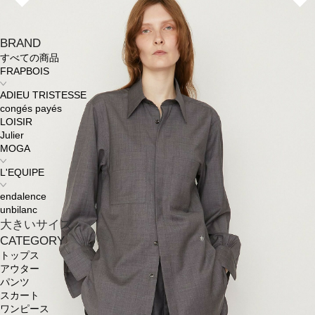
BRAND
すべての商品
FRAPBOIS
ADIEU TRISTESSE
congés payés
LOISIR
Julier
MOGA
L'EQUIPE
endalence
unbilanc
大きいサイズ
CATEGORY
トップス
アウター
パンツ
スカート
ワンピース