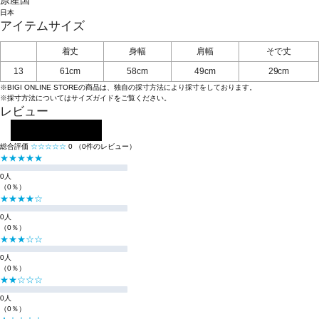
原産国
日本
アイテムサイズ
着丈
身幅
肩幅
そで丈
13
61cm
58cm
49cm
29cm
※BIGI ONLINE STOREの商品は、独自の採寸方法により採寸をしております。
※採寸方法については
サイズガイド
をご覧ください。
レビュー
レビューを投稿する
総合評価
☆☆☆☆☆
0
（0件のレビュー）
★★★★★
0人
（0％）
★★★★☆
0人
（0％）
★★★☆☆
0人
（0％）
★★☆☆☆
0人
（0％）