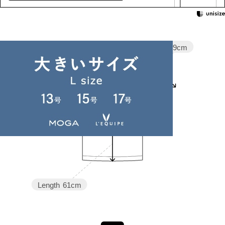
Sleeve length
29cm
Shoulder width
49cm
Width
58cm
Length
61cm