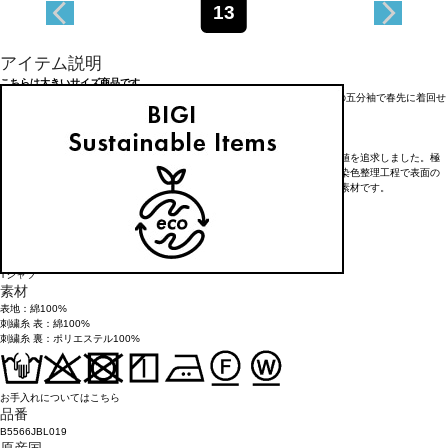
13
アイテム説明
こちらは大きいサイズ商品です。
刺繍のレトロフレームが目を引くTシャツです。程よいサイズ感と少し長めの五分袖で春先に着回せ
る一枚です。
<素材>
厳選された超長綿だけを贅沢に使用し、ベーシックな天竺にプレミアムな価値を追求しました。極
限まで高密度で編み立てる事で、透けにくく適度なハリ感を実現しました。染色整理工程で表面の
毛羽をそぎ落とし、目面が綺麗で自然な強い発色の良さにこだわったJersey素材です。
26.3月カタログ掲載アイテム
アイテム詳細
タイプ
Tシャツ
素材
表地：綿100%
刺繍糸 表：綿100%
刺繍糸 裏：ポリエステル100%
お手入れについてはこちら
品番
B5566JBL019