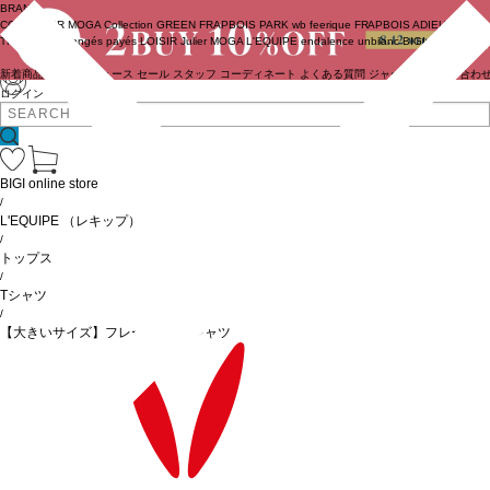
BRAND
COUTURIER
MOGA Collection
GREEN
FRAPBOIS PARK
wb
feerique
FRAPBOIS
ADIEU
TRISTESSE
congés payés
LOISIR
Julier
MOGA
L'EQUIPE
endalence
unbilanc
BIGI online store
新着商品
(ライブ)
ニュース
セール
スタッフ
コーディネート
よくある質問
ジャーナル
お問い合わ
ログイン
BIGI online store
/
L'EQUIPE
（レキップ）
/
トップス
/
Tシャツ
/
【大きいサイズ】フレームロゴTシャツ