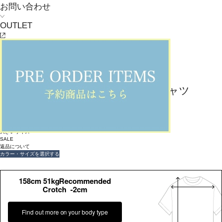
お問い合わせ
OUTLET
返品可
大きいサイズ
SALE
返品について
L'EQUIPE
【大きいサイズ】フレームロゴTシャツ
¥
26,400
¥
18,480
(税込)
168ポイント還元 (BIGIポイント)
お気に入りアイテム登録数：
4
返品可
大きいサイズ
SALE
返品について
カラー・サイズを選択する
158cm 51kgRecommended
Crotch -2cm
Find out more on your body type