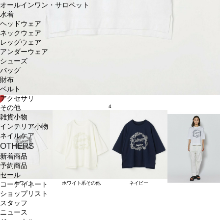
オールインワン・サロペット
水着
ヘッドウェア
ネックウェア
レッグウェア
アンダーウェア
シューズ
バッグ
財布
ベルト
アクセサリ
4
その他
雑貨小物
インテリア小物
ネイルケア
OTHERS
新着商品
予約商品
セール
ホワイト
ホワイト系その他
ネイビー
コーディネート
ショップリスト
スタッフ
ニュース