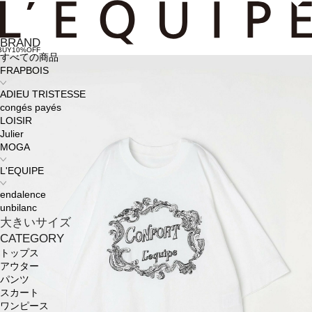
BRAND
BUY10%OFF
すべての商品
FRAPBOIS
ADIEU TRISTESSE
congés payés
LOISIR
Julier
MOGA
L'EQUIPE
endalence
unbilanc
大きいサイズ
CATEGORY
トップス
アウター
パンツ
スカート
ワンピース