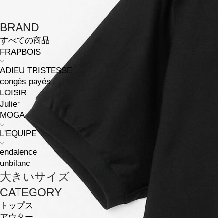
BRAND
すべての商品
FRAPBOIS
ADIEU TRISTESSE
congés payés
LOISIR
Julier
MOGA
L'EQUIPE
endalence
unbilanc
大きいサイズ
CATEGORY
トップス
アウター