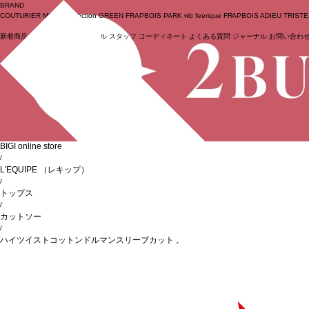
BRAND
COUTURIER
MOGA Collection
GREEN
FRAPBOIS PARK
wb
feerique
FRAPBOIS
ADIEU TRIST
新着商品
(ライブ)
ニュース
セール
スタッフ
コーディネート
よくある質問
ジャーナル
お問い合わ
ログイン
BIGI online store
/
L'EQUIPE
（レキップ）
/
トップス
/
カットソー
/
ハイツイストコットンドルマンスリーブカットソー