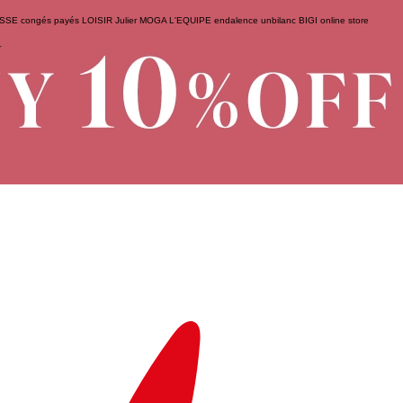
ESSE
congés payés
LOISIR
Julier
MOGA
L'EQUIPE
endalence
unbilanc
BIGI online store
せ