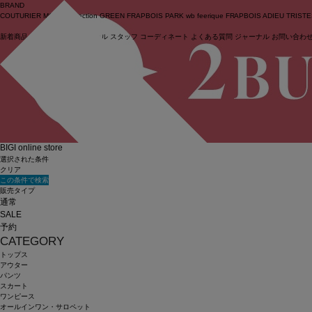
BRAND
COUTURIER
MOGA Collection
GREEN
FRAPBOIS PARK
wb
feerique
FRAPBOIS
ADIEU TRIST
新着商品
(ライブ)
ニュース
セール
スタッフ
コーディネート
よくある質問
ジャーナル
お問い合わ
ログイン
BIGI online store
選択された条件
クリア
この条件で検索
販売タイプ
通常
SALE
予約
CATEGORY
トップス
アウター
パンツ
スカート
ワンピース
オールインワン・サロペット