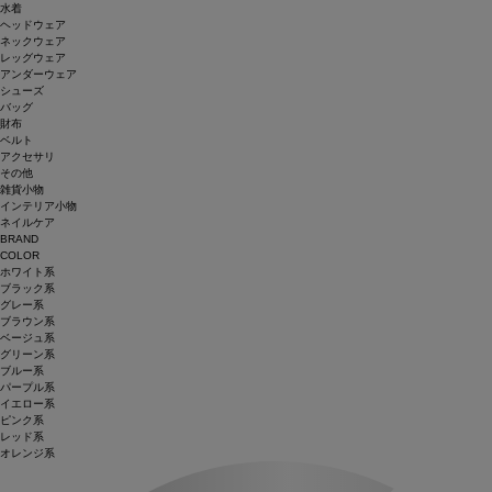
水着
ヘッドウェア
ネックウェア
レッグウェア
アンダーウェア
シューズ
バッグ
財布
ベルト
アクセサリ
その他
雑貨小物
インテリア小物
ネイルケア
BRAND
COLOR
ホワイト系
ブラック系
グレー系
ブラウン系
ベージュ系
グリーン系
ブルー系
パープル系
イエロー系
ピンク系
レッド系
オレンジ系