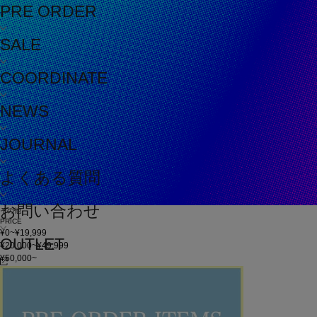
PRE ORDER
SALE
COORDINATE
NEWS
JOURNAL
よくある質問
お問い合わせ
その他
PRICE
¥0~¥19,999
OUTLET
¥20,000~¥49,999
¥50,000~
在庫
在庫なしを含む
この条件で検索
60件