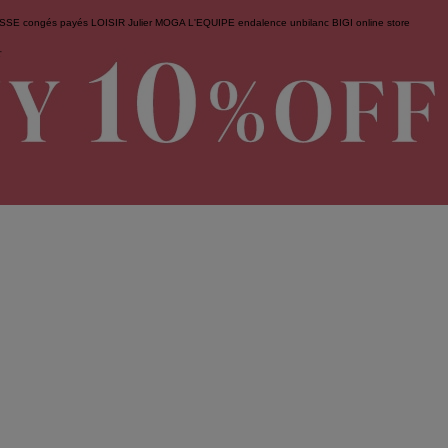
ESSE
congés payés
LOISIR
Julier
MOGA
L'EQUIPE
endalence
unbilanc
BIGI online store
せ