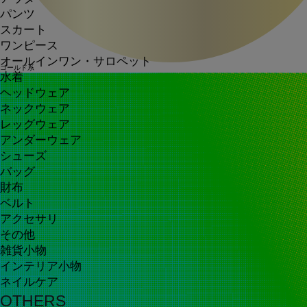
パンツ
スカート
ワンピース
オールインワン・サロペット
ゴールド系
水着
ヘッドウェア
ネックウェア
レッグウェア
アンダーウェア
シューズ
バッグ
財布
ベルト
アクセサリ
その他
雑貨小物
インテリア小物
ネイルケア
OTHERS