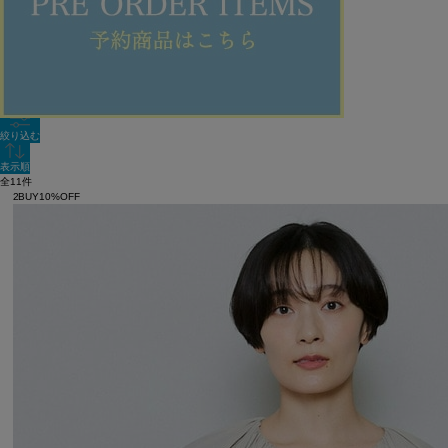
新着順
単色表示
絞り込む
表示順
全11件
2BUY10%OFF