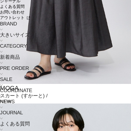
ジャーナル
よくある質問
お問い合わせ
アウトレット
BRAND
大きいサイズ
CATEGORY
新着商品
PRE ORDER
SALE
MOGA
COORDINATE
スカート
(すかーと)
/
NEWS
¥23,760
JOURNAL
よくある質問