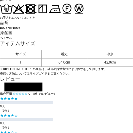
麻100％
お手入れについてはこちら
品番
B0267BFB006
原産国
ベトナム
アイテムサイズ
サイズ
着丈
ゆき
F
64.0cm
42.0cm
※BIGI ONLINE STOREの商品は、独自の採寸方法により採寸をしております。
※採寸方法については
サイズガイド
をご覧ください。
レビュー
レビューを投稿する
総合評価
☆☆☆☆☆
0
（0件のレビュー）
★★★★★
0人
（0％）
★★★★☆
0人
（0％）
★★★☆☆