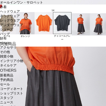
オールインワン・サロペット
水着
14
ヘッドウェア
ネックウェア
レッグウェア
アンダーウェア
シューズ
バッグ
チャコールグレ
カーキ
オレンジ
財布
ー
ベルト
関連商品
アクセサリ
その他
雑貨小物
インテリア小物
ネイルケア
OTHERS
新着商品
予約商品
セール
コーディネート
ショップリスト
スタッフ
ニュース