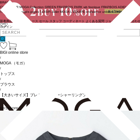
BRAND
COUTURIER
MOGA Collection
GREEN
FRAPBOIS PARK
wb
feerique
FRAPBOIS
ADIEU
TRISTESSE
congés payés
LOISIR
Julier
MOGA
L'EQUIPE
endalence
unbilanc
BIGI online store
新着商品
(ライブ)
ニュース
セール
スタッフ
コーディネート
よくある質問
ジャーナル
お問い合わ
ログイン
BIGI online store
/
MOGA
（モガ）
/
トップス
/
ブラウス
/
【大きいサイズ】プレミアムラミーシャーリングブラウス
BUY10%OFF