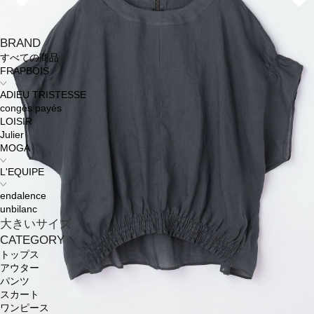
BRAND
すべての商品
FRAPBOIS
ADIEU TRISTESSE
congés payés
LOISIR
Julier
MOGA
L'EQUIPE
endalence
unbilanc
大きいサイズ
CATEGORY
トップス
アウター
パンツ
スカート
ワンピース