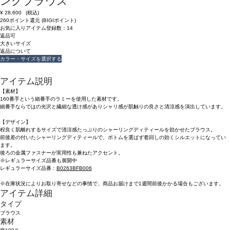
ングブラウス
¥
28,600
(税込)
260ポイント還元 (BIGIポイント)
お気に入りアイテム登録数：
14
返品可
大きいサイズ
返品について
カラー・サイズを選択する
アイテム説明
【素材】
160番手という細番手のラミーを使用した素材です。
細番手ならではの光沢と繊細な透け感がありシャリ感が肌触りの良さと清涼感を演出しています。
【デザイン】
程良く肌離れするサイズで清涼感たっぷりのシャーリングディティールを効かせたブラウス。
前後差の付いたシャーリングディティールで、ボトムを選ばず着回しの効くシルエットになってい
ます。
後ろの金属ファスナーが実用性も兼ねたアクセント。
※レギュラーサイズ品番も展開中
レギュラーサイズ品番：
B0263BFB006
※在庫状況によりお取り寄せなどの事情で、商品お届けまで1週間前後かかる場合もございます。
アイテム詳細
タイプ
ブラウス
素材