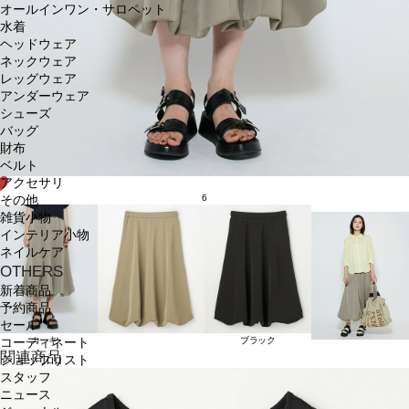
オールインワン・サロペット
水着
ヘッドウェア
ネックウェア
レッグウェア
アンダーウェア
シューズ
バッグ
財布
ベルト
アクセサリ
6
その他
雑貨小物
インテリア小物
ネイルケア
OTHERS
新着商品
予約商品
セール
カーキ
ブラック
コーディネート
関連商品
ショップリスト
スタッフ
ニュース