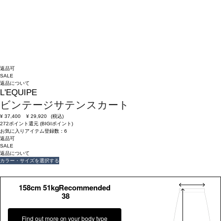
返品可
SALE
返品について
L'EQUIPE
ビンテージサテンスカート
¥
37,400
¥
29,920
(税込)
272ポイント還元 (BIGIポイント)
お気に入りアイテム登録数：
6
返品可
SALE
返品について
カラー・サイズを選択する
158cm 51kgRecommended
38
Find out more on your body type