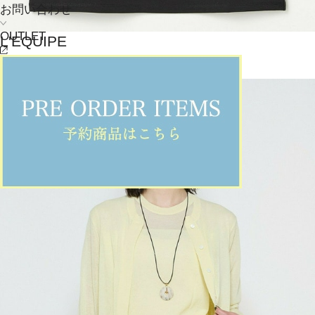
お問い合わせ
OUTLET
L'EQUIPE
カットソー
(かっとそー)
/
¥12,100