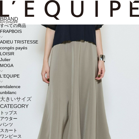
BRAND
BUY10%OFF
すべての商品
FRAPBOIS
ADIEU TRISTESSE
congés payés
LOISIR
Julier
MOGA
L'EQUIPE
endalence
unbilanc
大きいサイズ
CATEGORY
トップス
アウター
パンツ
スカート
ワンピース