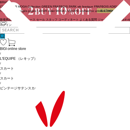
BRAND
COUTURIER
MOGA Collection
GREEN
FRAPBOIS PARK
wb
feerique
FRAPBOIS
ADIEU
TRISTESSE
congés payés
LOISIR
Julier
MOGA
L'EQUIPE
endalence
unbilanc
BIGI online store
新着商品
(ライブ)
ニュース
セール
スタッフ
コーディネート
よくある質問
ジャーナル
お問い合わ
ログイン
BIGI online store
/
L'EQUIPE
（レキップ）
/
スカート
/
スカート
/
ビンテージサテンスカート