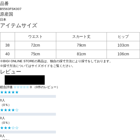
品番
B5563FSK007
原産国
日本
アイテムサイズ
ウエスト
スカート丈
ヒップ
38
72cm
79cm
103cm
40
75cm
81cm
106cm
※BIGI ONLINE STOREの商品は、独自の採寸方法により採寸をしております。
※採寸方法については
サイズガイド
をご覧ください。
レビュー
レビューを投稿する
総合評価
☆☆☆☆☆
0
（0件のレビュー）
★★★★★
0人
（0％）
★★★★☆
0人
（0％）
★★★☆☆
0人