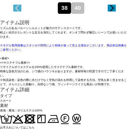
38
40
アイテム説明
リズムがあるバルーンシルエットが魅力のサテンスカートです。
程よい光沢がエレガントな足元を演出してくれます。オンオフ問わず幅広いシーンでお使いいただ
けます。
※モデル着用画像はスタジオの照明により色味が違って見える場合がございます。商品単品画像を
ご参照ください。
<素材>
<<サステナブル素材>>
リサイクルポリエステルを100%使用したサステナブル素材です。
特殊な染色方法のため、シワ感のバラツキがありますが、素材特有の性質ですのでご了承くださ
い。
※気流染色：染色の際に水だけでなく空気の流れを利用して染色する方法。空気を多く含ませるこ
とで、さらりとした肌触り、自然なシワ感、ヴィンテージライクな風合いが特徴です。
アイテム詳細
タイプ
スカート
素材
表地・裏地：ポリエステル100%
お手入れについてはこちら