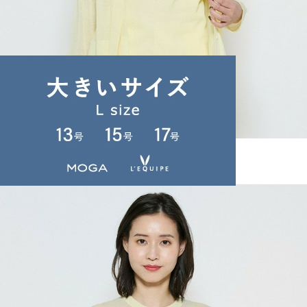
L'EQUIPE
カーディガン
(かーでぃがん)
/
¥28,160