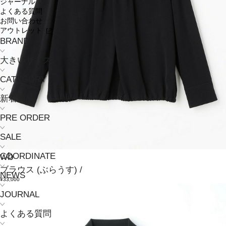
ジャーナル
よくある質問
お問い合わせ
アウトレット
BRAND
大きいサイズ
CATEGORY
新着商品
PRE ORDER
SALE
wb
COORDINATE
ブラウス
(ぶらうす)
/
NEWS
¥33,000
JOURNAL
よくある質問