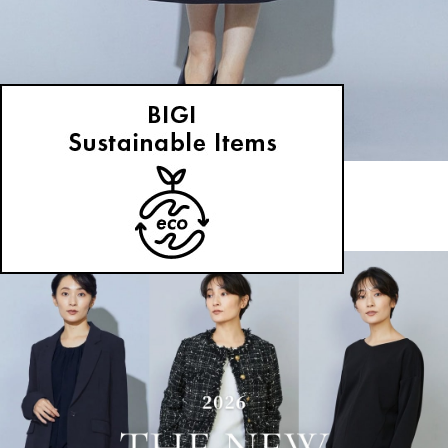
wb
スカート
(すかーと)
/
¥33,000
NEWS