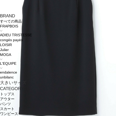
BRAND
すべての商品
FRAPBOIS
ADIEU TRISTESSE
congés payés
LOISIR
Julier
MOGA
L'EQUIPE
endalence
unbilanc
大きいサイズ
CATEGORY
トップス
アウター
パンツ
スカート
ワンピース