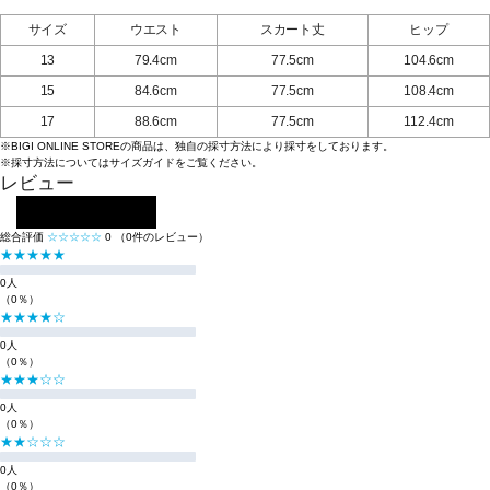
サイズ
ウエスト
スカート丈
ヒップ
13
79.4cm
77.5cm
104.6cm
15
84.6cm
77.5cm
108.4cm
17
88.6cm
77.5cm
112.4cm
※BIGI ONLINE STOREの商品は、独自の採寸方法により採寸をしております。
※採寸方法については
サイズガイド
をご覧ください。
レビュー
レビューを投稿する
総合評価
☆☆☆☆☆
0
（0件のレビュー）
★★★★★
0人
（0％）
★★★★☆
0人
（0％）
★★★☆☆
0人
（0％）
★★☆☆☆
0人
（0％）