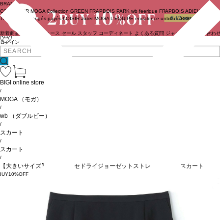
BRAND
COUTURIER
MOGA Collection
GREEN
FRAPBOIS PARK
wb
feerique
FRAPBOIS
ADIEU
TRISTESSE
congés payés
LOISIR
Julier
MOGA
L'EQUIPE
endalence
unbilanc
BIGI online store
新着商品
(ライブ)
ニュース
セール
スタッフ
コーディネート
よくある質問
ジャーナル
お問い合わ
ログイン
BIGI online store
/
MOGA
（モガ）
/
wb
（ダブルビー）
/
スカート
/
スカート
/
【大きいサイズ】wb トリアセドライジョーゼットストレートタイトスカート
BUY10%OFF