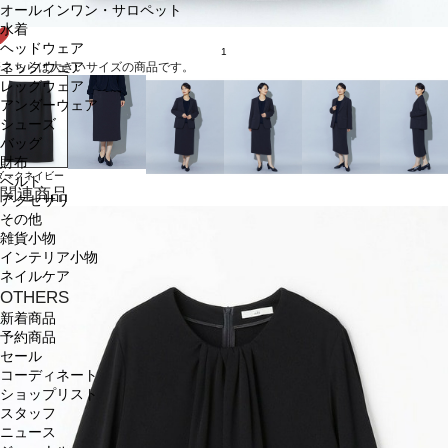
オールインワン・サロペット
水着
ヘッドウェア
1
ネックウェア
※こちらは大きいサイズの商品です。
レッグウェア
アンダーウェア
シューズ
バッグ
財布
ダークネイビー
ベルト
関連商品
アクセサリ
その他
雑貨小物
インテリア小物
ネイルケア
OTHERS
新着商品
予約商品
セール
コーディネート
ショップリスト
スタッフ
ニュース