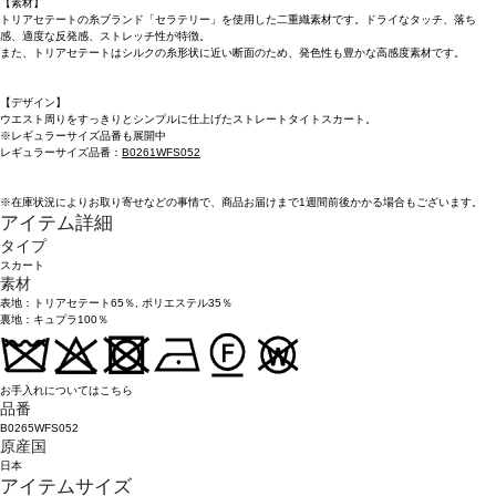
【素材】
トリアセテートの糸ブランド「セラテリー」を使用した二重織素材です。ドライなタッチ、落ち
感、適度な反発感、ストレッチ性が特徴。
また、トリアセテートはシルクの糸形状に近い断面のため、発色性も豊かな高感度素材です。
【デザイン】
ウエスト周りをすっきりとシンプルに仕上げたストレートタイトスカート。
※レギュラーサイズ品番も展開中
レギュラーサイズ品番：
B0261WFS052
※在庫状況によりお取り寄せなどの事情で、商品お届けまで1週間前後かかる場合もございます。
アイテム詳細
タイプ
スカート
素材
表地：トリアセテート65％, ポリエステル35％
裏地：キュプラ100％
お手入れについてはこちら
品番
B0265WFS052
原産国
日本
アイテムサイズ