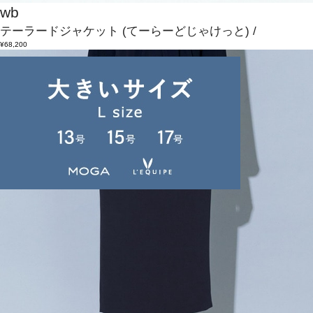
wb
テーラードジャケット
(てーらーどじゃけっと)
/
¥68,200