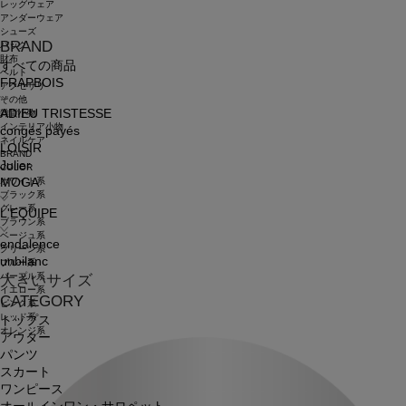
レッグウェア
アンダーウェア
シューズ
BRAND
バッグ
財布
すべての商品
ベルト
FRAPBOIS
アクセサリ
その他
ADIEU TRISTESSE
雑貨小物
インテリア小物
congés payés
ネイルケア
LOISIR
BRAND
Julier
COLOR
ホワイト系
MOGA
ブラック系
グレー系
L'EQUIPE
ブラウン系
ベージュ系
endalence
グリーン系
unbilanc
ブルー系
パープル系
大きいサイズ
イエロー系
CATEGORY
ピンク系
レッド系
トップス
オレンジ系
アウター
パンツ
スカート
ワンピース