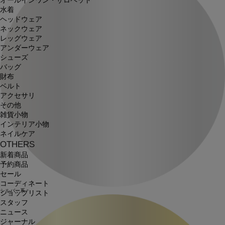
オールインワン・サロペット
水着
ヘッドウェア
ネックウェア
レッグウェア
アンダーウェア
シューズ
バッグ
財布
ベルト
アクセサリ
その他
雑貨小物
インテリア小物
ネイルケア
OTHERS
新着商品
予約商品
セール
コーディネート
シルバー系
ショップリスト
スタッフ
ニュース
ジャーナル