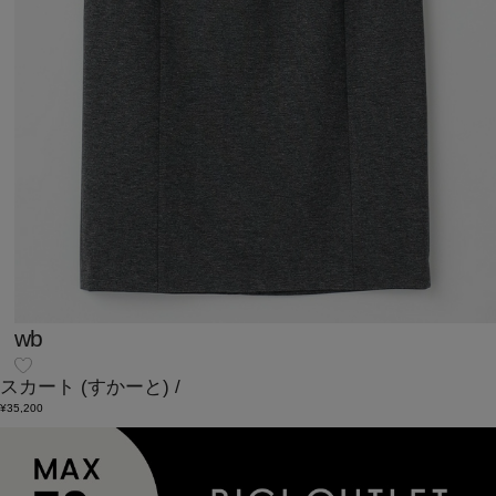
wb
スカート
(すかーと)
/
¥35,200