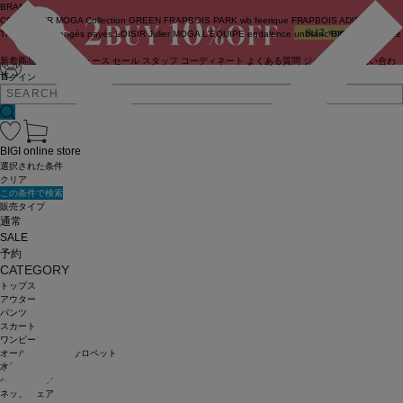
BRAND
COUTURIER
MOGA Collection
GREEN
FRAPBOIS PARK
wb
feerique
FRAPBOIS
ADIEU
TRISTESSE
congés payés
LOISIR
Julier
MOGA
L'EQUIPE
endalence
unbilanc
BIGI online store
新着商品
(ライブ)
ニュース
セール
スタッフ
コーディネート
よくある質問
ジャーナル
お問い合わ
せ
ログイン
BIGI online store
選択された条件
クリア
この条件で検索
販売タイプ
通常
SALE
予約
CATEGORY
トップス
アウター
パンツ
スカート
ワンピース
オールインワン・サロペット
水着
ヘッドウェア
ネックウェア