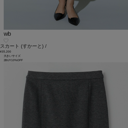
wb
スカート
(すかーと)
/
¥35,200
大きいサイズ
2BUY10%OFF