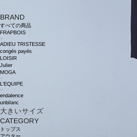
BRAND
すべての商品
FRAPBOIS
ADIEU TRISTESSE
congés payés
LOISIR
Julier
MOGA
L'EQUIPE
endalence
unbilanc
大きいサイズ
CATEGORY
トップス
アウター