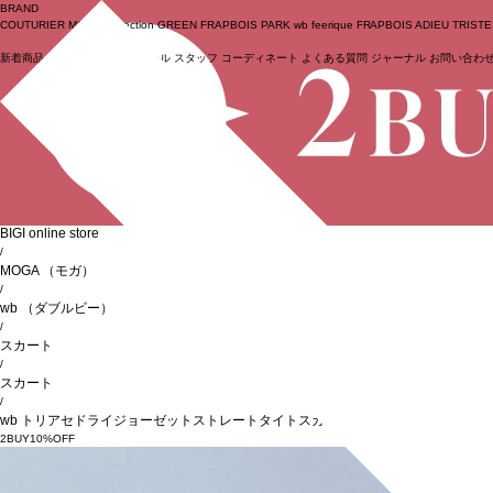
BRAND
COUTURIER
MOGA Collection
GREEN
FRAPBOIS PARK
wb
feerique
FRAPBOIS
ADIEU TRIST
新着商品
(ライブ)
ニュース
セール
スタッフ
コーディネート
よくある質問
ジャーナル
お問い合わ
ログイン
BIGI online store
/
MOGA
（モガ）
/
wb
（ダブルビー）
/
スカート
/
スカート
/
wb トリアセドライジョーゼットストレートタイトスカート
2BUY10%OFF