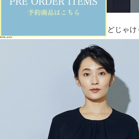
wb
テーラードジャケット
(てーらーどじゃけ
¥68,200