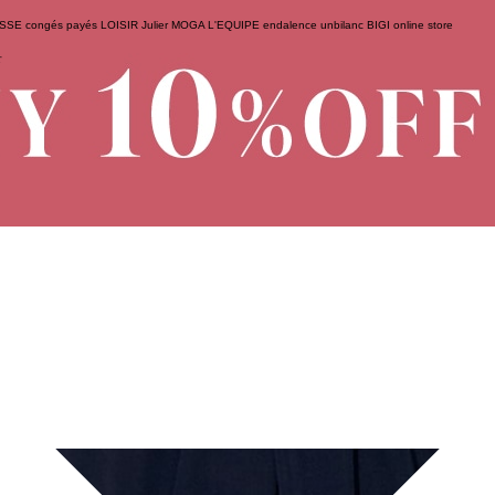
ESSE
congés payés
LOISIR
Julier
MOGA
L'EQUIPE
endalence
unbilanc
BIGI online store
せ