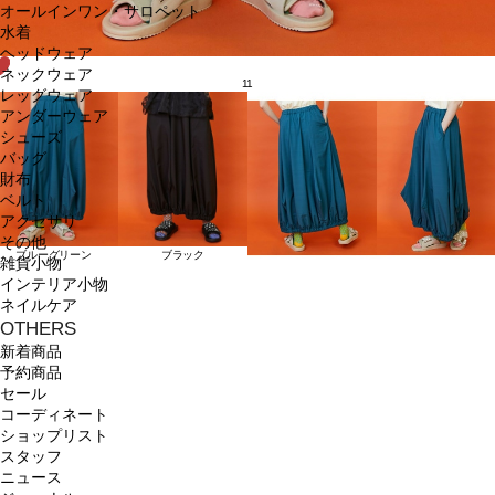
オールインワン・サロペット
水着
ヘッドウェア
ネックウェア
11
レッグウェア
アンダーウェア
シューズ
バッグ
財布
ベルト
アクセサリ
その他
ブルーグリーン
ブラック
雑貨小物
インテリア小物
ネイルケア
OTHERS
新着商品
予約商品
セール
コーディネート
ショップリスト
スタッフ
ニュース