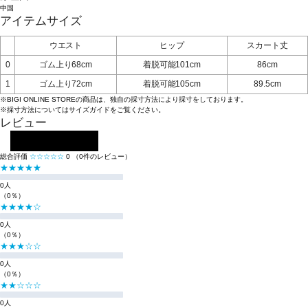
中国
アイテムサイズ
ウエスト
ヒップ
スカート丈
0
ゴム上り68cm
着脱可能101cm
86cm
1
ゴム上り72cm
着脱可能105cm
89.5cm
※BIGI ONLINE STOREの商品は、独自の採寸方法により採寸をしております。
※採寸方法については
サイズガイド
をご覧ください。
レビュー
レビューを投稿する
総合評価
☆☆☆☆☆
0
（0件のレビュー）
★★★★★
0人
（0％）
★★★★☆
0人
（0％）
★★★☆☆
0人
（0％）
★★☆☆☆
0人