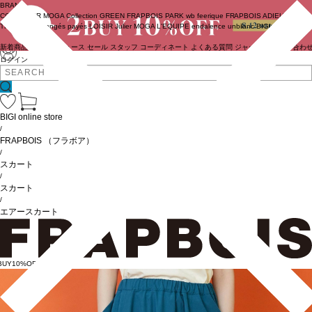
BRAND
COUTURIER
MOGA Collection
GREEN
FRAPBOIS PARK
wb
feerique
FRAPBOIS
ADIEU
TRISTESSE
congés payés
LOISIR
Julier
MOGA
L'EQUIPE
endalence
unbilanc
BIGI online store
新着商品
(ライブ)
ニュース
セール
スタッフ
コーディネート
よくある質問
ジャーナル
お問い合わ
ログイン
BIGI online store
/
FRAPBOIS
（フラボア）
/
スカート
/
スカート
/
エアースカート
BUY10%OFF