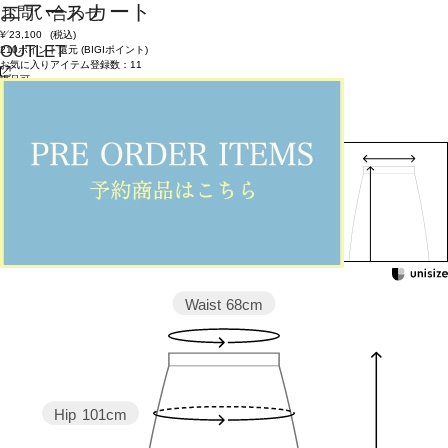
エアースカート
お問い合わせ
¥
23,100
(税込)
OUTLET
210ポイント還元 (BIGIポイント)
お気に入りアイテム登録数：
11
返品可
返品について
カラー・サイズを選択する
158cm 51kgRecommended
1
Find out more on your body type
Waist
68cm
Hip
101cm