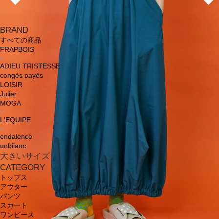
BRAND
すべての商品
FRAPBOIS
ADIEU TRISTESSE
congés payés
LOISIR
Julier
MOGA
L'EQUIPE
endalence
unbilanc
大きいサイズ
CATEGORY
トップス
アウター
パンツ
スカート
ワンピース