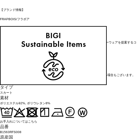
【ブランド情報】
FRAPBOIS/フラボア
2001年にブランドスタート。
「大人げない大人の服」をコンセプトに、大人が着るリラックスしたデイリーウェアを提案するコ
レクションブランド。
レディースとメンズのアイテムをご用意しています。
FRAPBOIS official website
※在庫状況によりお取り寄せなどの事情で、商品お届けまで1週間前後かかる場合もございます。
アイテム詳細
タイプ
スカート
素材
ポリエステル92%, ポリウレタン8%
お手入れについてはこちら
品番
B1563RFS008
原産国