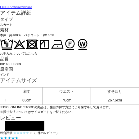
LOISIR official website
アイテム詳細
タイプ
スカート
素材
本体：綿100％ ペチコート：綿100%
お手入れについてはこちら
品番
B0163LFS609
原産国
インド
アイテムサイズ
着丈
ウエスト
すそ回り
F
88cm
70cm
267.6cm
※BIGI ONLINE STOREの商品は、独自の採寸方法により採寸をしております。
※採寸方法については
サイズガイド
をご覧ください。
レビュー
レビューを投稿する
総合評価
☆☆☆☆☆
0
（0件のレビュー）
★★★★★