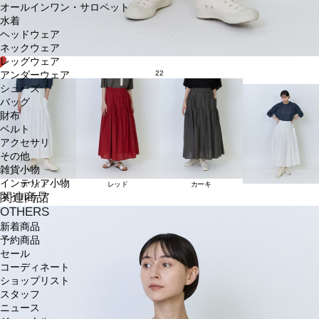
オールインワン・サロペット
水着
ヘッドウェア
ネックウェア
レッグウェア
22
アンダーウェア
シューズ
バッグ
財布
ベルト
アクセサリ
その他
雑貨小物
インテリア小物
ホワイト
レッド
カーキ
関連商品
ネイルケア
OTHERS
新着商品
予約商品
セール
コーディネート
ショップリスト
スタッフ
ニュース