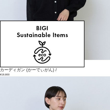
LOISIR
カーディガン
(かーでぃがん)
/
¥19,800