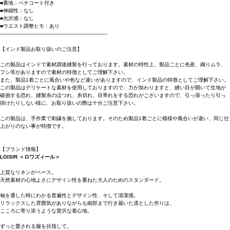
■裏地：ペチコート付き
■伸縮性：なし
■光沢感：なし
■ウエスト調整ヒモ：あり
----------------------------------------------------------------------
【インド製品お取り扱いのご注意】
この製品はインドで素材調達縫製を行っております。素材の特性上、製品ごとに色差、織りムラ、
フシ等がありますので素材の特徴としてご理解下さい。
また、製品1着ごとに風合いや色など違いがありますので、インド製品の特徴としてご理解下さい。
この製品はデリケートな素材を使用しておりますので、力が加わりますと、縫い目が開いて生地が
破損する恐れ、縫製糸のほつれ、糸切れ、目寄れをする恐れがございますので、引っ張ったり引っ
掛けたりしない様に、お取り扱いの際は十分ご注意下さい。
この製品は、手作業で刺繍を施しております。そのため製品1着ごとに模様や風合いが違い、同じ仕
上がりのない事が特徴です。
【ブランド情報】
LOISIR ＜ロワズィール＞
上質なリネンがベース。
天然素材の心地よさにデザイン性を重ねた大人のためのスタンダード。
袖を通した時にわかる普遍性とデザイン性、そして清潔感。
リラックスした雰囲気がありながらも細部まで行き届いた凛とした作りは、
こころに寄り添うような贅沢な着心地。
ずっと愛される服を目指して。