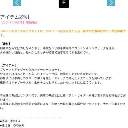
F
アイテム説明
【リンネル 9月号】掲載商品
フロントのタックがアクセントに。ボリュームはありながらも、軽やかな素材なので上品な印象で
す。
【素材】
細番手ならではのしなやかさと、適度なハリ感を併せ持つコットンキャンブリックを使用。
きめ細かい目面と、軽やかなタッチが特徴で通年着用できる素材です。
【アイテム】
プリーツとギャザーを入れたイージースカート。
ウエストはゴムとヒモが入ったイージー仕様。着脱がしやすい点が魅力です。
前身頃には手織りのプリーツ加工を施し、ステッチで抑えたテクニックを用いています。
後身頃はギャザーを入れ、全体をふんわりとしたシルエットに仕立てています。
※画像の商品はサンプルです。実際の商品とは仕様・加工・サイズ・素材が若干異なる場合がござ
います。
※画像の商品は光の照射や角度により、実物と色味が異なる場合がございます。予めご了承くださ
い。
----------------------------------------------------------------------
■洗濯：手洗い○
■透け感：ややあり