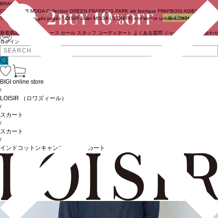
BRAND
COUTURIER
MOGA Collection
GREEN
FRAPBOIS PARK
wb
feerique
FRAPBOIS
ADIEU
TRISTESSE
congés payés
LOISIR
Julier
MOGA
L'EQUIPE
endalence
unbilanc
BIGI online store
新着商品
(ライブ)
ニュース
セール
スタッフ
コーディネート
よくある質問
ジャーナル
お問い合わ
ログイン
BIGI online store
/
LOISIR
（ロワズィール）
/
スカート
/
スカート
/
インドコットンキャンブリックスカート