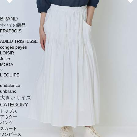
BRAND
すべての商品
FRAPBOIS
ADIEU TRISTESSE
congés payés
LOISIR
Julier
MOGA
L'EQUIPE
endalence
unbilanc
大きいサイズ
CATEGORY
トップス
アウター
パンツ
スカート
ワンピース