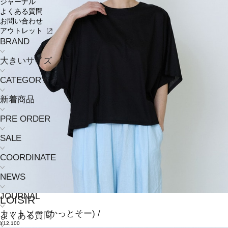
ジャーナル
よくある質問
お問い合わせ
アウトレット
BRAND
大きいサイズ
CATEGORY
新着商品
PRE ORDER
SALE
COORDINATE
NEWS
JOURNAL
LOISIR
カットソー
(かっとそー)
/
よくある質問
¥12,100