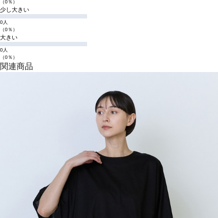
（0％）
少し大きい
0人
（0％）
大きい
0人
（0％）
関連商品