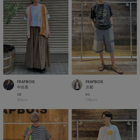
SALE
COORDINATE
NEWS
JOURNAL
FRAPBOIS
FRAPBOIS
中目黒
京都
よくある質問
ak
es
151cm
178cm
お問い合わせ
OUTLET