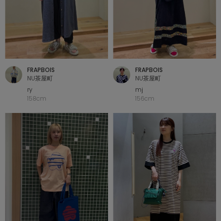
FRAPBOIS
FRAPBOIS
NU茶屋町
NU茶屋町
ry
mj
158cm
156cm