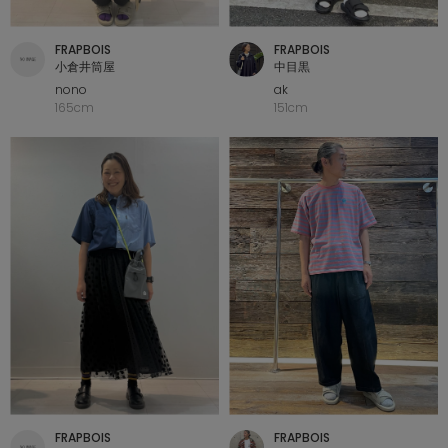
FRAPBOIS
FRAPBOIS
小倉井筒屋
中目黒
nono
ak
165cm
151cm
FRAPBOIS
FRAPBOIS