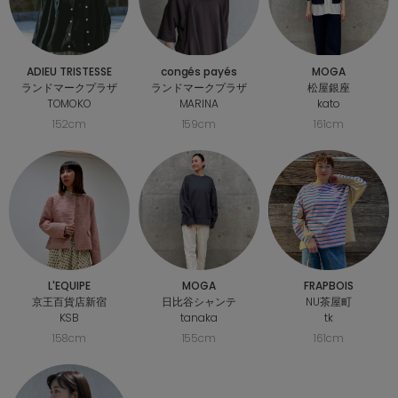
ADIEU TRISTESSE
congés payés
MOGA
ランドマークプラザ
ランドマークプラザ
松屋銀座
TOMOKO
MARINA
kato
152cm
159cm
161cm
L'EQUIPE
MOGA
FRAPBOIS
京王百貨店新宿
日比谷シャンテ
NU茶屋町
KSB
tanaka
tk
158cm
155cm
161cm