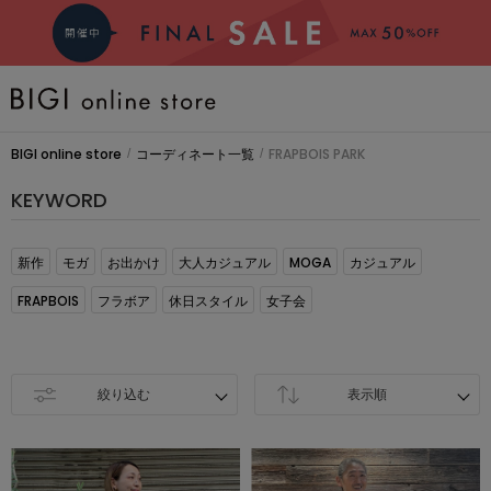
BRAND
BIGI online store
コーディネート一覧
FRAPBOIS PARK
/
/
COMING SOON
KEYWORD
大きいサイズ
新作
モガ
お出かけ
大人カジュアル
MOGA
カジュアル
FRAPBOIS
フラボア
休日スタイル
女子会
CATEGORY
新着商品
絞り込む
表示順
PRE ORDER