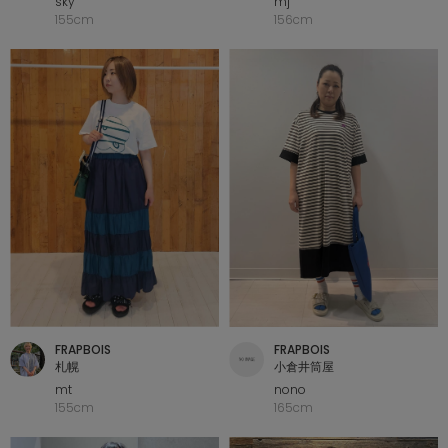
sky
mj
155cm
156cm
FRAPBOIS
FRAPBOIS
札幌
小倉井筒屋
mt
nono
155cm
165cm