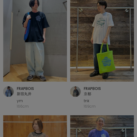
FRAPBOIS
FRAPBOIS
新宿丸井
京都
ym
tnk
166cm
169cm