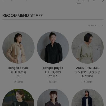
2
3
4
1
RECOMMEND STAFF
VIEW ALL ＞
congés payés
congés payés
ADIEU TRISTESSE
KITTE丸の内
KITTE丸の内
ランドマークプラザ
ERI
AZUSA
MAYUMI
162cm
157cm
152cm