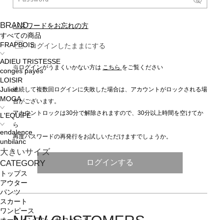
BRAND
パスワードをお忘れの方
すべての商品
FRAPBOIS
ログインしたままにする
ADIEU TRISTESSE
※ログインがうまくいかない方は
こちら
をご覧ください
congés payés
LOISIR
連続して複数回ログインに失敗した場合は、アカウントがロックされる場
Julier
MOGA
合がございます。
アカウントロックは30分で解除されますので、30分以上時間を空けてか
L'EQUIPE
ら
endalence
再度パスワードの再発行をお試しいただけますでしょうか。
unbilanc
大きいサイズ
ログインする
CATEGORY
トップス
アウター
パンツ
スカート
ワンピース