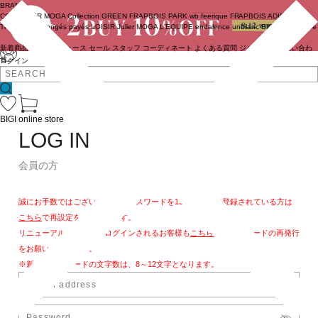
BRAND
COUTURIER
MOGA Collection
GREEN
FRAPBOIS PARK
wb
feerique
FRAPBOIS
ADIEU
TRISTESSE
congés payés
LOISIR
Julier
MOGA
L'EQUIPE
endalence
unbilanc
BIGI online store
新着商品
(ライブ)
ニュース
セール
スタッフ
コーディネート
よくある質問
ジャーナル
お問い合わ
せ
ログイン
BIGI online store
LOG IN
会員の方
誠にお手数ではございますが、パスワードを13文字以上で登録されている方は
こちら
で再設定をお願いします。
リニューアル後、初めてログインされるお客様も
こちら
よりパスワードの再発行
をお願いいたします。
※新しいパスワードの文字数は、8～12文字となります。