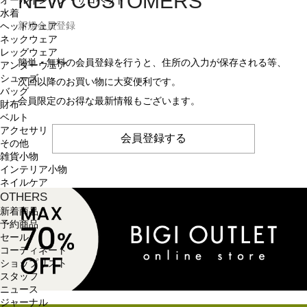
NEW CUSTOMERS
オールインワン・サロペット
水着
新規会員登録
ヘッドウェア
ネックウェア
レッグウェア
簡単・無料の会員登録を行うと、住所の入力が保存される等、
アンダーウェア
シューズ
次回以降のお買い物に大変便利です。
バッグ
会員限定のお得な最新情報もございます。
財布
ベルト
アクセサリ
会員登録する
その他
雑貨小物
インテリア小物
ネイルケア
OTHERS
新着商品
予約商品
セール
コーディネート
ショップリスト
スタッフ
ニュース
ジャーナル