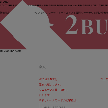
BRAND
COUTURIER
MOGA Collection
GREEN
FRAPBOIS PARK
wb
feerique
FRAPBOIS
ADIEU TRIST
新着商品
(ライブ)
ニュース
セール
スタッフ
コーディネート
よくある質問
ジャーナル
お問い合わ
ログイン
BIGI online store
LOG IN
会員の方
誠にお手数ではございますが、パスワードを13文字以上
定をお願いします。
リニューアル後、初めてログインされるお客様も
こちら
よ
たします。
※新しいパスワードの文字数は、8～12文字となります。