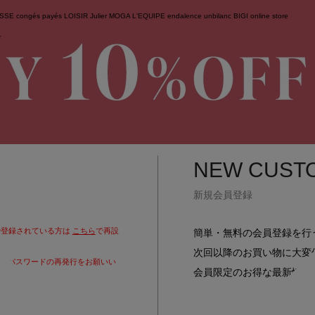
ESSE
congés payés
LOISIR
Julier
MOGA
L'EQUIPE
endalence
unbilanc
BIGI online store
せ
NEW CUST
新規会員登録
で登録されている方は
こちら
で再設
簡単・無料の会員登録を行
次回以降のお買い物に大変
りパスワードの再発行をお願いい
会員限定のお得な最新情報