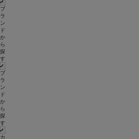
ブ
ラ
ン
ド
か
ら
探
す
ブ
ラ
ン
ド
か
ら
探
す
カ