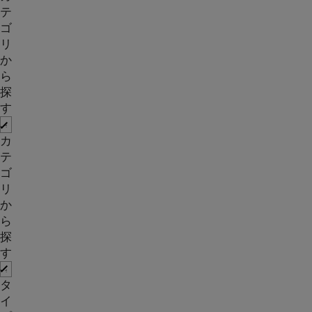
テ
ゴ
リ
か
ら
探
す
カ
テ
ゴ
リ
か
ら
探
す
タ
イ