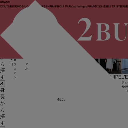
BRAND
COUTURIER
MOGA Collection
GREEN
FRAPBOIS PARK
wb
feerique
FRAPBOIS
ADIEU TRISTESS
ログイン
BIGI online store
/
コーディネート一覧
/
L'EQUIPE
身
KEYWORD
人気順
新着順
絞
表
長
り
示
新
モ
お
大
MOGA
カ
FRAPBOIS
フ
休
お
込
順
作
ガ
出
人
ジ
ラ
日
出
か
む
か
カ
ュ
ボ
ス
か
ら
け
ジ
ア
ア
タ
け
ュ
ル
イ
探
ア
ル
L'EQUIPE
L'EQUIPE
L'EQUIPE
L'
す
ル
京王百貨店新宿
大丸東京
大丸東京
ジェ
KSB
Ayu
Ayu
都伊
身
158cm
168cm
168cm
KAO
164
長
全1656件中 91〜120件
1
2
3
4
5
6
7
か
ら
探
す