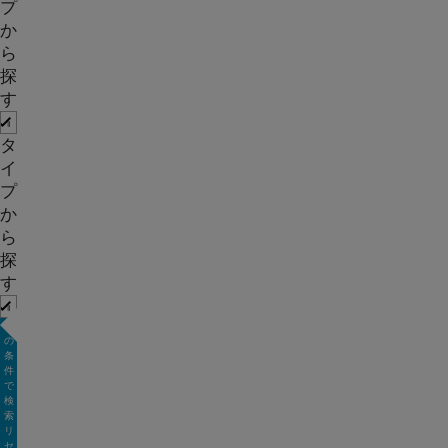
プ
か
ら
探
す
タ
イ
プ
か
ら
探
す
こ
の
条
件
で
検
索
リ
セ