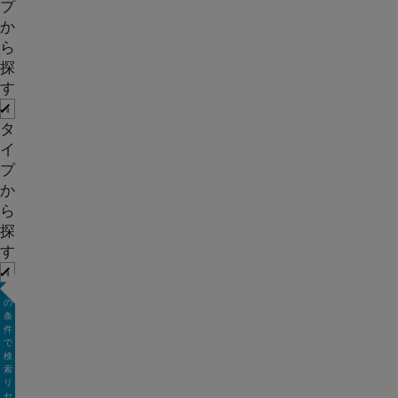
プ
か
ら
探
す
タ
イ
プ
か
ら
探
す
こ
の
条
件
で
検
索
リ
セ