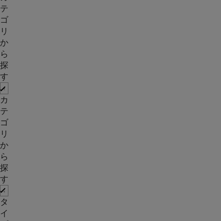
テ
ゴ
リ
か
ら
探
す
カ
テ
ゴ
リ
か
ら
探
す
タ
イ