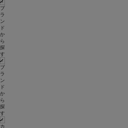
ブ
ラ
ン
ド
か
ら
探
す
ブ
ラ
ン
ド
か
ら
探
す
カ