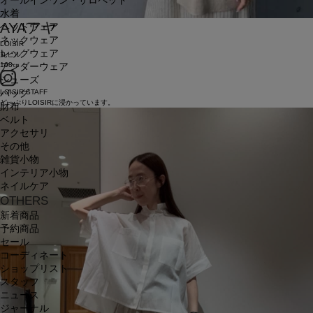
オールインワン・サロペット
水着
AYA
アヤ
ヘッドウェア
ネックウェア
LOISIR
レッグウェア
丸ビル
168㎝
アンダーウェア
シューズ
LOISIR STAFF
バッグ
どっぷりLOISIRに浸かっています。
財布
ベルト
アクセサリ
その他
雑貨小物
インテリア小物
ネイルケア
OTHERS
新着商品
予約商品
セール
コーディネート
ショップリスト
スタッフ
ニュース
ジャーナル