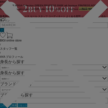
BRAND
COUTURIER
MOGA Collection
GREEN
FRAPBOIS PARK
wb
feerique
FRAPBOIS
ADIEU
TRISTESSE
congés payés
LOISIR
Julier
MOGA
L'EQUIPE
endalence
unbilanc
BIGI online store
新着商品
(ライブ)
ニュース
セール
スタッフ
コーディネート
よくある質問
ジャーナル
お問い合わ
せ
ログイン
BIGI online store
/
スタッフ一覧
/
AYA プロフィール
身長から探す
身長から探す
ブランドから探す
ブランドから探す
この条件で検索
リセット