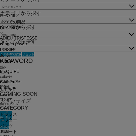
カテゴリから探す
BRAND
すべての商品
タイプから探す
FRAPBOIS
ADIEU TRISTESSE
タイプから探す
congés payés
LOISIR
この条件で検索
リセット
Julier
KEYWORD
MOGA
新作
L'EQUIPE
モガ
お出かけ
大人カジュアル
endalence
MOGA
unbilanc
カジュアル
COMING SOON
FRAPBOIS
フラボア
大きいサイズ
休日スタイル
CATEGORY
女子会
トップス
絞り込む
アウター
パンツ
表示順
スカート
人気順