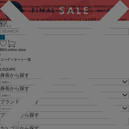
BRAND
COUTURIER
MOGA Collection
GREEN
FRAPBOIS PARK
wb
feerique
FRAPBOIS
ADIEU
TRISTESSE
congés payés
LOISIR
Julier
MOGA
L'EQUIPE
endalence
unbilanc
BIGI online store
新着商品
(ライブ)
ニュース
セール
スタッフ
コーディネート
よくある質問
ジャーナル
お問い合わ
せ
ログイン
BIGI online store
/
コーディネート一覧
/
L'EQUIPE
身長から探す
身長から探す
ブランドから探す
ブランドから探す
カテゴリから探す