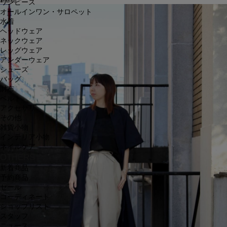
新着順
ワンピース
オールインワン・サロペット
水着
ヘッドウェア
ネックウェア
レッグウェア
アンダーウェア
シューズ
バッグ
財布
ベルト
アクセサリ
その他
雑貨小物
インテリア小物
ネイルケア
OTHERS
新着商品
予約商品
セール
コーディネート
ショップリスト
スタッフ
ニュース