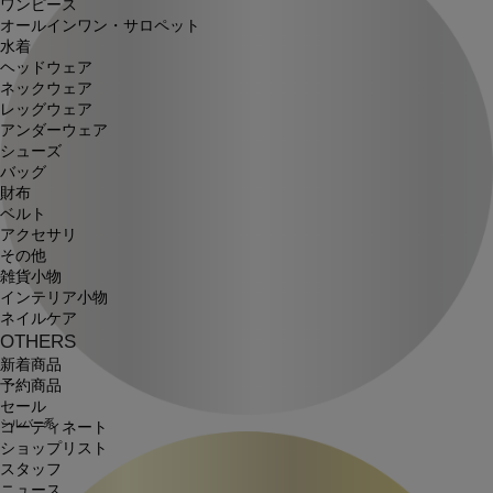
ワンピース
オールインワン・サロペット
水着
ヘッドウェア
ネックウェア
レッグウェア
アンダーウェア
シューズ
バッグ
財布
ベルト
アクセサリ
その他
雑貨小物
インテリア小物
ネイルケア
OTHERS
新着商品
予約商品
セール
シルバー系
コーディネート
ショップリスト
スタッフ
ニュース