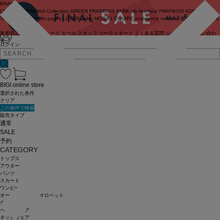
BRAND
COUTURIER
MOGA Collection
GREEN
FRAPBOIS PARK
wb
feerique
FRAPBOIS
ADIEU
TRISTESSE
congés payés
LOISIR
Julier
MOGA
L'EQUIPE
endalence
unbilanc
BIGI online store
新着商品
(ライブ)
ニュース
セール
スタッフ
コーディネート
よくある質問
ジャーナル
お問い合わ
せ
ログイン
BIGI online store
選択された条件
クリア
この条件で検索
販売タイプ
通常
SALE
予約
CATEGORY
トップス
アウター
パンツ
スカート
ワンピース
オールインワン・サロペット
水着
ヘッドウェア
ネックウェア