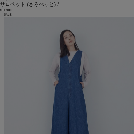
サロペット
(さろぺっと)
/
¥31,900
SALE