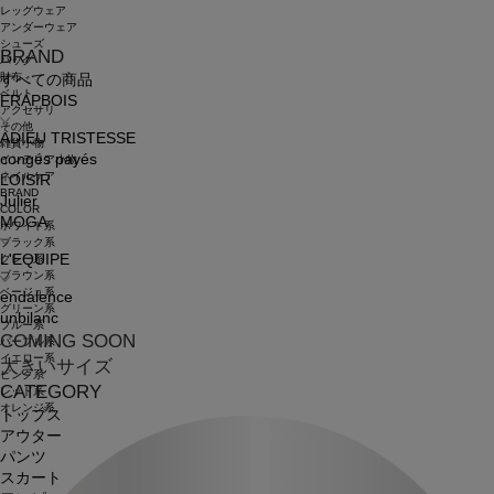
レッグウェア
アンダーウェア
シューズ
BRAND
バッグ
財布
すべての商品
ベルト
FRAPBOIS
アクセサリ
その他
ADIEU TRISTESSE
雑貨小物
congés payés
インテリア小物
ネイルケア
LOISIR
BRAND
Julier
COLOR
MOGA
ホワイト系
ブラック系
L'EQUIPE
グレー系
ブラウン系
ベージュ系
endalence
グリーン系
unbilanc
ブルー系
COMING SOON
パープル系
イエロー系
大きいサイズ
ピンク系
CATEGORY
レッド系
オレンジ系
トップス
アウター
パンツ
スカート