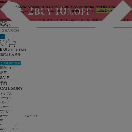
BRAND
COUTURIER
MOGA Collection
GREEN
FRAPBOIS PARK
wb
feerique
FRAPBOIS
ADIEU
TRISTESSE
congés payés
LOISIR
Julier
MOGA
L'EQUIPE
endalence
unbilanc
BIGI online store
新着商品
(ライブ)
ニュース
セール
スタッフ
コーディネート
よくある質問
ジャーナル
お問い合わ
せ
ログイン
BIGI online store
選択された条件
クリア
この条件で検索
販売タイプ
通常
SALE
予約
CATEGORY
トップス
アウター
パンツ
スカート
ワンピース
オールインワン・サロペット
水着
ヘッドウェア
ネックウェア