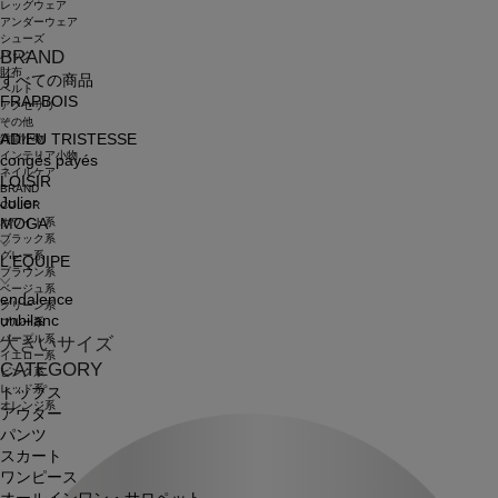
レッグウェア
アンダーウェア
シューズ
BRAND
バッグ
財布
すべての商品
ベルト
FRAPBOIS
アクセサリ
その他
ADIEU TRISTESSE
雑貨小物
インテリア小物
congés payés
ネイルケア
LOISIR
BRAND
Julier
COLOR
ホワイト系
MOGA
ブラック系
グレー系
L'EQUIPE
ブラウン系
ベージュ系
endalence
グリーン系
unbilanc
ブルー系
パープル系
大きいサイズ
イエロー系
CATEGORY
ピンク系
レッド系
トップス
オレンジ系
アウター
パンツ
スカート
ワンピース