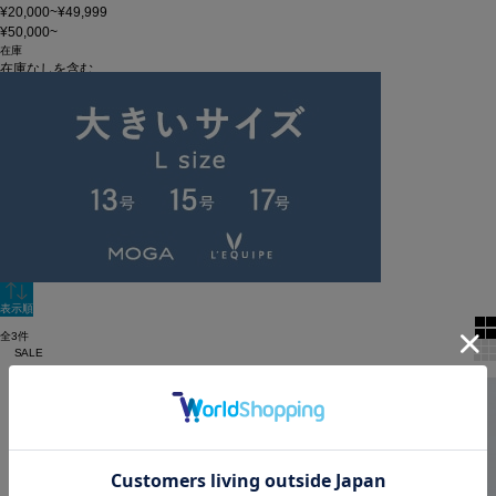
¥20,000~¥49,999
¥50,000~
在庫
在庫なしを含む
この条件で検索
60件
新着順
単色表示
絞り込む
表示順
全3件
SALE
2BUY10%OFF