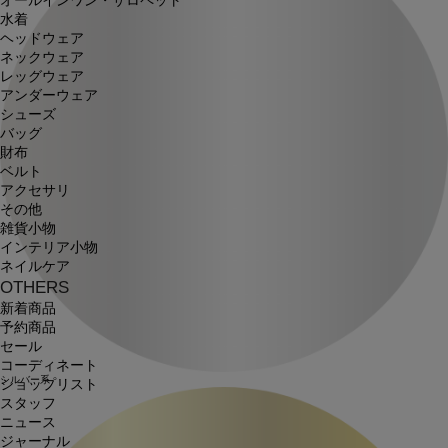
オールインワン・サロペット
水着
ヘッドウェア
ネックウェア
レッグウェア
アンダーウェア
シューズ
バッグ
財布
ベルト
アクセサリ
その他
雑貨小物
インテリア小物
ネイルケア
OTHERS
新着商品
予約商品
セール
コーディネート
シルバー系
ショップリスト
スタッフ
ニュース
ジャーナル