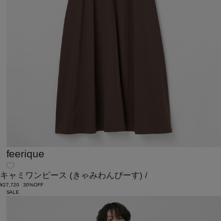
feerique
キャミワンピース
(きゃみわんぴーす)
/
¥27,720
30%OFF
SALE