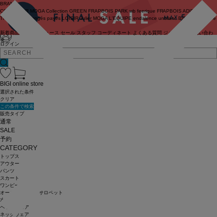
BRAND
COUTURIER
MOGA Collection
GREEN
FRAPBOIS PARK
wb
feerique
FRAPBOIS
ADIEU
TRISTESSE
congés payés
LOISIR
Julier
MOGA
L'EQUIPE
endalence
unbilanc
BIGI online store
新着商品
(ライブ)
ニュース
セール
スタッフ
コーディネート
よくある質問
ジャーナル
お問い合わ
せ
ログイン
BIGI online store
選択された条件
クリア
この条件で検索
販売タイプ
通常
SALE
予約
CATEGORY
トップス
アウター
パンツ
スカート
ワンピース
オールインワン・サロペット
水着
ヘッドウェア
ネックウェア