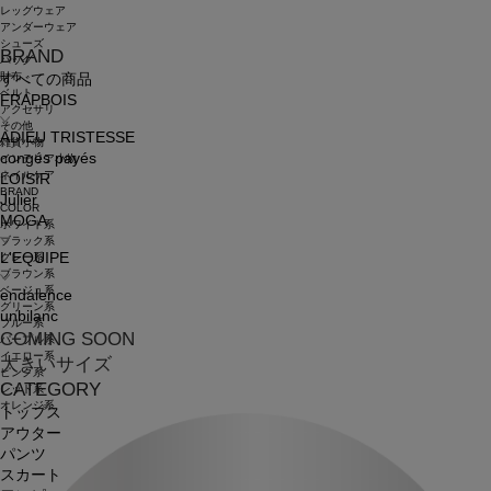
レッグウェア
アンダーウェア
シューズ
BRAND
バッグ
財布
すべての商品
ベルト
FRAPBOIS
アクセサリ
その他
ADIEU TRISTESSE
雑貨小物
congés payés
インテリア小物
ネイルケア
LOISIR
BRAND
Julier
COLOR
MOGA
ホワイト系
ブラック系
L'EQUIPE
グレー系
ブラウン系
ベージュ系
endalence
グリーン系
unbilanc
ブルー系
COMING SOON
パープル系
イエロー系
大きいサイズ
ピンク系
CATEGORY
レッド系
オレンジ系
トップス
アウター
パンツ
スカート