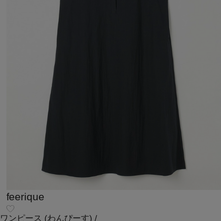
feerique
ワンピース
(わんぴーす)
/