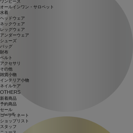
ワンピース
オールインワン・サロペット
水着
ヘッドウェア
ネックウェア
レッグウェア
アンダーウェア
シューズ
バッグ
財布
ベルト
アクセサリ
その他
雑貨小物
インテリア小物
ネイルケア
OTHERS
新着商品
予約商品
セール
シルバー系
コーディネート
ショップリスト
スタッフ
ニュース