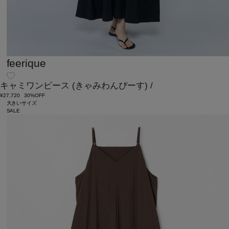
feerique
キャミワンピース
(きゃみわんぴーす)
/
¥27,720
30%OFF
大きいサイズ
SALE