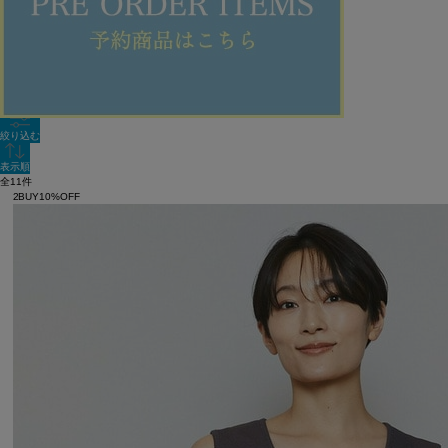
新着順
単色表示
絞り込む
表示順
全11件
2BUY10%OFF