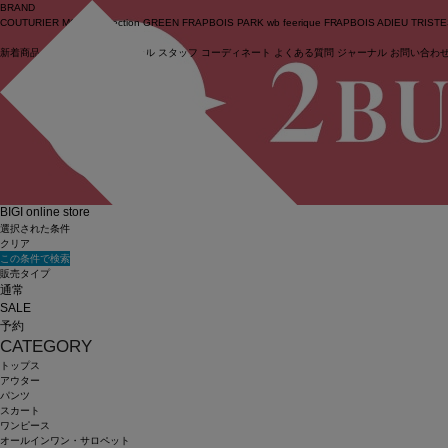
BRAND
COUTURIER
MOGA Collection
GREEN
FRAPBOIS PARK
wb
feerique
FRAPBOIS
ADIEU TRIST
新着商品
(ライブ)
ニュース
セール
スタッフ
コーディネート
よくある質問
ジャーナル
お問い合わ
ログイン
BIGI online store
選択された条件
クリア
この条件で検索
販売タイプ
通常
SALE
予約
CATEGORY
トップス
アウター
パンツ
スカート
ワンピース
オールインワン・サロペット