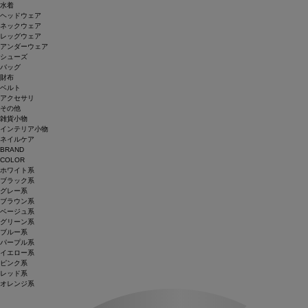
水着
ヘッドウェア
ネックウェア
レッグウェア
アンダーウェア
シューズ
バッグ
財布
ベルト
アクセサリ
その他
雑貨小物
インテリア小物
ネイルケア
BRAND
COLOR
ホワイト系
ブラック系
グレー系
ブラウン系
ベージュ系
グリーン系
ブルー系
パープル系
イエロー系
ピンク系
レッド系
オレンジ系