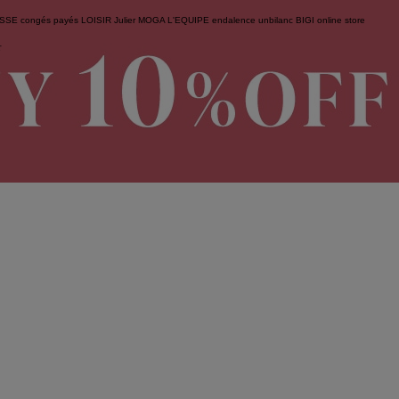
ESSE
congés payés
LOISIR
Julier
MOGA
L'EQUIPE
endalence
unbilanc
BIGI online store
せ