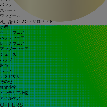
パンツ
スカート
ワンピース
オールインワン・サロペット
ゴールド系
水着
ヘッドウェア
ネックウェア
レッグウェア
アンダーウェア
シューズ
バッグ
財布
ベルト
アクセサリ
その他
雑貨小物
インテリア小物
ネイルケア
OTHERS