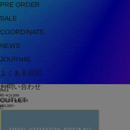
PRE ORDER
SALE
COORDINATE
NEWS
JOURNAL
よくある質問
お問い合わせ
その他
PRICE
¥0~¥19,999
OUTLET
¥20,000~¥49,999
¥50,000~
在庫
在庫なしを含む
この条件で検索
60件