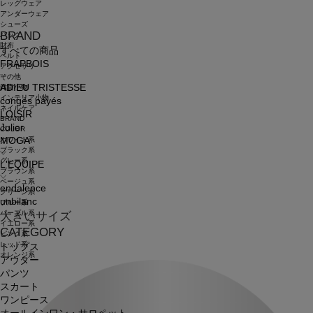
レッグウェア
アンダーウェア
シューズ
BRAND
バッグ
財布
すべての商品
ベルト
FRAPBOIS
アクセサリ
その他
ADIEU TRISTESSE
雑貨小物
インテリア小物
congés payés
ネイルケア
LOISIR
BRAND
Julier
COLOR
ホワイト系
MOGA
ブラック系
グレー系
L'EQUIPE
ブラウン系
ベージュ系
endalence
グリーン系
unbilanc
ブルー系
パープル系
大きいサイズ
イエロー系
CATEGORY
ピンク系
レッド系
トップス
オレンジ系
アウター
パンツ
スカート
ワンピース