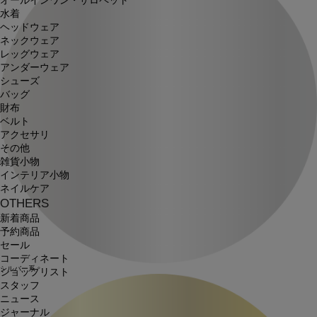
オールインワン・サロペット
水着
ヘッドウェア
ネックウェア
レッグウェア
アンダーウェア
シューズ
バッグ
財布
ベルト
アクセサリ
その他
雑貨小物
インテリア小物
ネイルケア
OTHERS
新着商品
予約商品
セール
コーディネート
シルバー系
ショップリスト
スタッフ
ニュース
ジャーナル