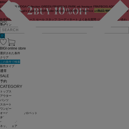
BRAND
COUTURIER
MOGA Collection
GREEN
FRAPBOIS PARK
wb
feerique
FRAPBOIS
ADIEU
TRISTESSE
congés payés
LOISIR
Julier
MOGA
L'EQUIPE
endalence
unbilanc
BIGI online store
新着商品
(ライブ)
ニュース
セール
スタッフ
コーディネート
よくある質問
ジャーナル
お問い合わ
せ
ログイン
BIGI online store
選択された条件
クリア
この条件で検索
販売タイプ
通常
SALE
予約
CATEGORY
トップス
アウター
パンツ
スカート
ワンピース
オールインワン・サロペット
水着
ヘッドウェア
ネックウェア