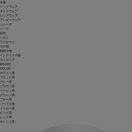
水着
ヘッドウェア
ネックウェア
レッグウェア
アンダーウェア
シューズ
バッグ
財布
ベルト
アクセサリ
その他
雑貨小物
インテリア小物
ネイルケア
BRAND
COLOR
ホワイト系
ブラック系
グレー系
ブラウン系
ベージュ系
グリーン系
ブルー系
パープル系
イエロー系
ピンク系
レッド系
オレンジ系