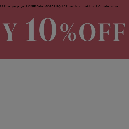
ESSE
congés payés
LOISIR
Julier
MOGA
L'EQUIPE
endalence
unbilanc
BIGI online store
せ