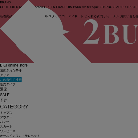
BRAND
COUTURIER
MOGA Collection
GREEN
FRAPBOIS PARK
wb
feerique
FRAPBOIS
ADIEU TRIST
新着商品
(ライブ)
ニュース
セール
スタッフ
コーディネート
よくある質問
ジャーナル
お問い合わ
ログイン
BIGI online store
選択された条件
クリア
この条件で検索
販売タイプ
通常
SALE
予約
CATEGORY
トップス
アウター
パンツ
スカート
ワンピース
オールインワン・サロペット