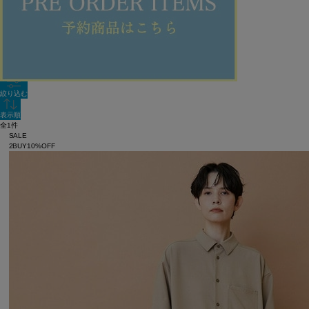
新着順
単色表示
絞り込む
表示順
全1件
SALE
2BUY10%OFF