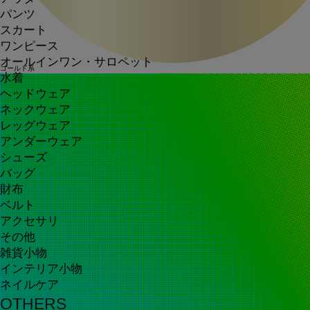
パンツ
スカート
ワンピース
オールインワン・サロペット
ゴールド系
水着
ヘッドウェア
ネックウェア
レッグウェア
アンダーウェア
シューズ
バッグ
財布
ベルト
アクセサリ
その他
雑貨小物
インテリア小物
ネイルケア
OTHERS