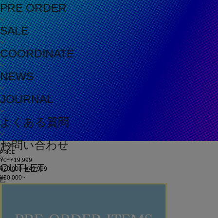
PRE ORDER
SALE
COORDINATE
NEWS
JOURNAL
よくある質問
お問い合わせ
その他
PRICE
¥0~¥19,999
OUTLET
¥20,000~¥49,999
¥50,000~
在庫
在庫なしを含む
この条件で検索
60件