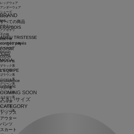
レッグウェア
アンダーウェア
シューズ
BRAND
バッグ
財布
すべての商品
ベルト
FRAPBOIS
アクセサリ
その他
ADIEU TRISTESSE
雑貨小物
congés payés
インテリア小物
ネイルケア
LOISIR
BRAND
Julier
COLOR
MOGA
ホワイト系
ブラック系
L'EQUIPE
グレー系
ブラウン系
ベージュ系
endalence
グリーン系
unbilanc
ブルー系
COMING SOON
パープル系
イエロー系
大きいサイズ
ピンク系
CATEGORY
レッド系
オレンジ系
トップス
アウター
パンツ
スカート