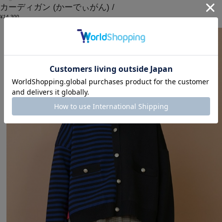
カーディガン
(かーでぃがん)
/
¥14,300
SALE