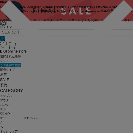
BRAND
COUTURIER
MOGA Collection
GREEN
FRAPBOIS PARK
wb
feerique
FRAPBOIS
ADIEU
TRISTESSE
congés payés
LOISIR
Julier
MOGA
L'EQUIPE
endalence
unbilanc
BIGI online store
新着商品
(ライブ)
ニュース
セール
スタッフ
コーディネート
よくある質問
ジャーナル
お問い合わ
せ
ログイン
BIGI online store
選択された条件
クリア
この条件で検索
販売タイプ
通常
SALE
予約
CATEGORY
トップス
アウター
パンツ
スカート
ワンピース
オールインワン・サロペット
水着
ヘッドウェア
ネックウェア