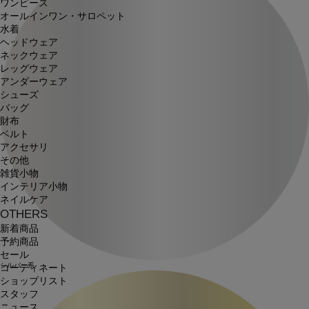
ワンピース
オールインワン・サロペット
水着
ヘッドウェア
ネックウェア
レッグウェア
アンダーウェア
シューズ
バッグ
財布
ベルト
アクセサリ
その他
雑貨小物
インテリア小物
ネイルケア
OTHERS
新着商品
予約商品
セール
シルバー系
コーディネート
ショップリスト
スタッフ
ニュース