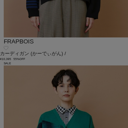
FRAPBOIS
カーディガン
(かーでぃがん)
/
¥10,395
55%OFF
SALE